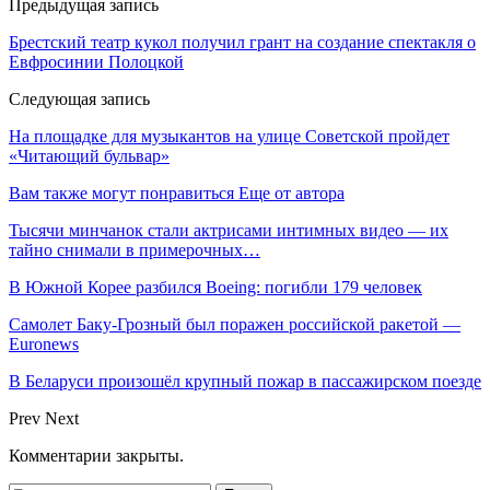
Предыдущая запись
Брестский театр кукол получил грант на создание спектакля о
Евфросинии Полоцкой
Следующая запись
На площадке для музыкантов на улице Советской пройдет
«Читающий бульвар»
Вам также могут понравиться
Еще от автора
Тысячи минчанок стали актрисами интимных видео — их
тайно снимали в примерочных…
В Южной Корее разбился Boeing: погибли 179 человек
Самолет Баку-Грозный был поражен российской ракетой —
Euronews
В Беларуси произошёл крупный пожар в пассажирском поезде
Prev
Next
Комментарии закрыты.