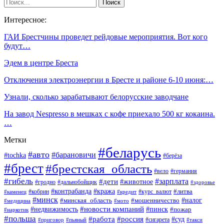
Интересное:
ГАИ Брестчины проведет рейдовые мероприятия. Вот кого
будут…
Эдем в центре Бреста
Отключения электроэнергии в Бресте и районе 6-10 июня:…
Узнали, сколько зарабатывают белорусские заводчане
На завод Nespresso в мешках с кофе приехало 500 кг кокаина.
…
Метки
#беларусь
#авто
#барановичи
#tochka
#берёза
#брест
#брестская_область
#вело
#германия
#гибель
#дети
#зарплата
#животное
#гродно
#дальнобойщик
#здоровье
#контрабанда
#кража
#кобрин
#курс_валют
#литва
#каменец
#кредит
#минск
#налог
#мошенничество
#минская_область
#медицина
#мото
#новости компаний
#недвижимость
#пинск
#пожар
#наркотик
#польша
#работа
#россия
#суд
#сигарета
#приговор
#пьяный
#такси