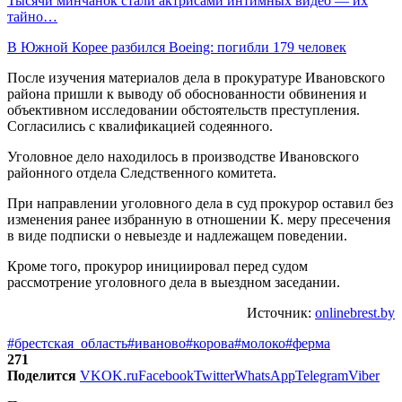
Тысячи минчанок стали актрисами интимных видео — их
тайно…
В Южной Корее разбился Boeing: погибли 179 человек
После изучения материалов дела в прокуратуре Ивановского
района пришли к выводу об обоснованности обвинения и
объективном исследовании обстоятельств преступления.
Согласились с квалификацией содеянного.
Уголовное дело находилось в производстве Ивановского
районного отдела Следственного комитета.
При направлении уголовного дела в суд прокурор оставил без
изменения ранее избранную в отношении К. меру пресечения
в виде подписки о невыезде и надлежащем поведении.
Кроме того, прокурор инициировал перед судом
рассмотрение уголовного дела в выездном заседании.
Источник:
onlinebrest.by
#брестская_область
#иваново
#корова
#молоко
#ферма
271
Поделится
VK
OK.ru
Facebook
Twitter
WhatsApp
Telegram
Viber