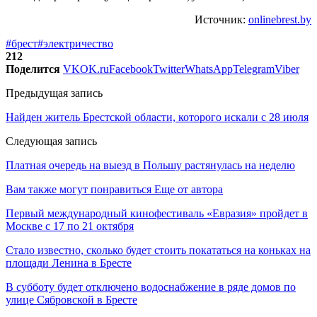
Источник:
onlinebrest.by
#брест
#электричество
212
Поделится
VK
OK.ru
Facebook
Twitter
WhatsApp
Telegram
Viber
Предыдущая запись
Найден житель Брестской области, которого искали с 28 июля
Следующая запись
Платная очередь на выезд в Польшу растянулась на неделю
Вам также могут понравиться
Еще от автора
Первый международный кинофестиваль «Евразия» пройдет в
Москве с 17 по 21 октября
Стало известно, сколько будет стоить покататься на коньках на
площади Ленина в Бресте
В субботу будет отключено водоснабжение в ряде домов по
улице Сябровской в Бресте