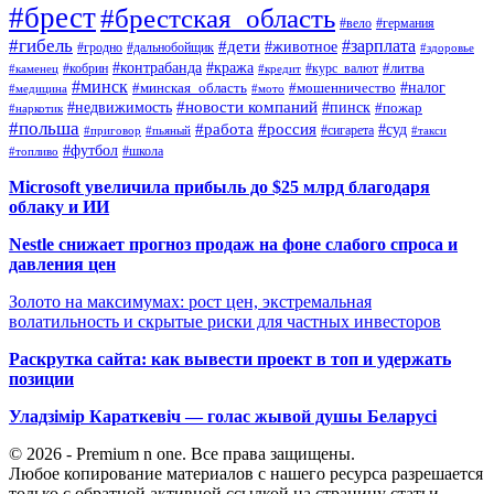
#брест
#брестская_область
#вело
#германия
#гибель
#дети
#зарплата
#животное
#гродно
#дальнобойщик
#здоровье
#контрабанда
#кража
#кобрин
#курс_валют
#литва
#каменец
#кредит
#минск
#налог
#мошенничество
#минская_область
#медицина
#мото
#новости компаний
#недвижимость
#пинск
#пожар
#наркотик
#польша
#работа
#россия
#суд
#сигарета
#приговор
#пьяный
#такси
#футбол
#школа
#топливо
Microsoft увеличила прибыль до $25 млрд благодаря
облаку и ИИ
Nestle снижает прогноз продаж на фоне слабого спроса и
давления цен
Золото на максимумах: рост цен, экстремальная
волатильность и скрытые риски для частных инвесторов
Раскрутка сайта: как вывести проект в топ и удержать
позиции
Уладзімір Караткевіч — голас жывой душы Беларусі
© 2026 - Premium n one. Все права защищены.
Любое копирование материалов с нашего ресурса разрешается
только с обратной активной ссылкой на страницу статьи.