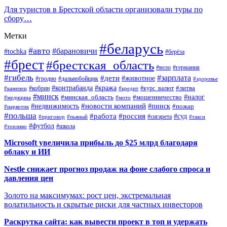
Для туристов в Брестской области организовали туры по
сбору…
Метки
#беларусь
#авто
#барановичи
#tochka
#берёза
#брест
#брестская_область
#вело
#германия
#гибель
#дети
#зарплата
#животное
#гродно
#дальнобойщик
#здоровье
#контрабанда
#кража
#кобрин
#курс_валют
#литва
#каменец
#кредит
#минск
#налог
#мошенничество
#минская_область
#медицина
#мото
#новости компаний
#недвижимость
#пинск
#пожар
#наркотик
#польша
#работа
#россия
#суд
#сигарета
#приговор
#пьяный
#такси
#футбол
#школа
#топливо
Microsoft увеличила прибыль до $25 млрд благодаря
облаку и ИИ
Nestle снижает прогноз продаж на фоне слабого спроса и
давления цен
Золото на максимумах: рост цен, экстремальная
волатильность и скрытые риски для частных инвесторов
Раскрутка сайта: как вывести проект в топ и удержать