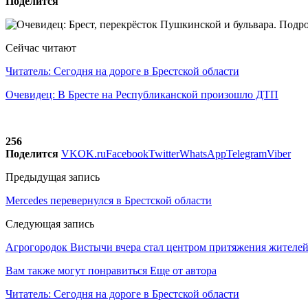
Поделится
Сейчас читают
Читатель: Сегодня на дороге в Брестской области
Очевидец: В Бресте на Республиканской произошло ДТП
256
Поделится
VK
OK.ru
Facebook
Twitter
WhatsApp
Telegram
Viber
Предыдущая запись
Mercedes перевернулся в Брестской области
Следующая запись
Агрогородок Вистычи вчера стал центром притяжения жителей
Вам также могут понравиться
Еще от автора
Читатель: Сегодня на дороге в Брестской области