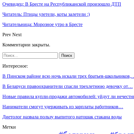
Очевидец: В Бресте на Республиканской произошло ДТП
Читатель: Птицы улетели, коты залетели :)
Читательница: Морозное утро в Бресте
Prev
Next
Комментарии закрыты.
Интересное:
В Пинском районе всю ночь искали трех братьев-школьников,
В Беларуси правоохранители спасли трехлетнюю девочку от…
Новые правила купли-продажи автомобилей: уйдут ли нечест
Наниматели смогут удерживать из зарплаты работников…
Диетолог назвала пользу выпитого натощак стакана воды
Метки