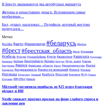
В Бресте закрываются два автобусных маршрута
Жетоны и ненастоящие деньги. Вспоминаем самые
необычные…
Бил, душил, насиловал… Педофила, который жестоко
надругался…
Метки
#беларусь
#авто
#барановичи
#tochka
#берёза
#брест
#брестская_область
#вело
#германия
#гибель
#дети
#зарплата
#животное
#гродно
#дальнобойщик
#здоровье
#контрабанда
#кража
#кобрин
#курс_валют
#литва
#каменец
#кредит
#минск
#налог
#мошенничество
#минская_область
#медицина
#мото
#новости компаний
#недвижимость
#пинск
#пожар
#наркотик
#польша
#работа
#россия
#суд
#сигарета
#приговор
#пьяный
#такси
#футбол
#школа
#топливо
Microsoft увеличила прибыль до $25 млрд благодаря
облаку и ИИ
Nestle снижает прогноз продаж на фоне слабого спроса и
давления цен