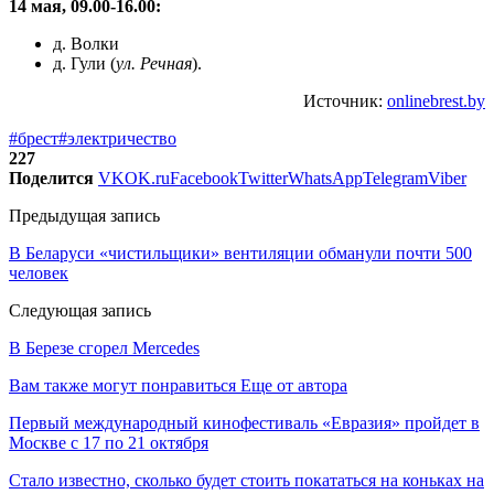
14 мая, 09.00-16.00:
д. Волки
д. Гули (
ул. Речная
).
Источник:
onlinebrest.by
#брест
#электричество
227
Поделится
VK
OK.ru
Facebook
Twitter
WhatsApp
Telegram
Viber
Предыдущая запись
В Беларуси «чистильщики» вентиляции обманули почти 500
человек
Следующая запись
В Березе сгорел Mercedes
Вам также могут понравиться
Еще от автора
Первый международный кинофестиваль «Евразия» пройдет в
Москве с 17 по 21 октября
Стало известно, сколько будет стоить покататься на коньках на