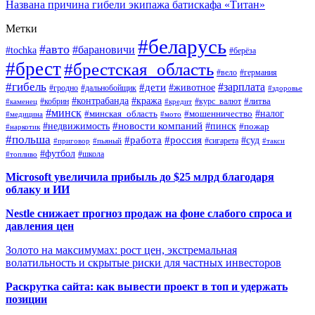
Названа причина гибели экипажа батискафа «Титан»
Метки
#беларусь
#авто
#барановичи
#tochka
#берёза
#брест
#брестская_область
#вело
#германия
#гибель
#дети
#зарплата
#животное
#гродно
#дальнобойщик
#здоровье
#контрабанда
#кража
#кобрин
#курс_валют
#литва
#каменец
#кредит
#минск
#налог
#мошенничество
#минская_область
#медицина
#мото
#новости компаний
#недвижимость
#пинск
#пожар
#наркотик
#польша
#работа
#россия
#суд
#сигарета
#приговор
#пьяный
#такси
#футбол
#школа
#топливо
Microsoft увеличила прибыль до $25 млрд благодаря
облаку и ИИ
Nestle снижает прогноз продаж на фоне слабого спроса и
давления цен
Золото на максимумах: рост цен, экстремальная
волатильность и скрытые риски для частных инвесторов
Раскрутка сайта: как вывести проект в топ и удержать
позиции