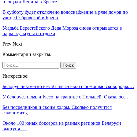
площади Ленина в Бресте
В субботу будет отключено водоснабжение в ряде домов по
улице Сябровской в Бресте
Усадьба Берестейского Деда Мороза снова открывается в
парке культуры и отдыха
Prev
Next
Комментарии закрыты.
Интересное:
Белорус незаметно вез 56 тысяч евро с помощью сковороды.…
У белоруса изъяли Iveco на границе с Польшей. Оказалось,…
Без посредников и своим ходом. Сколько получится
сэкономить,…
Около 100 юных боксеров из разных регионов Беларуси
выступят…