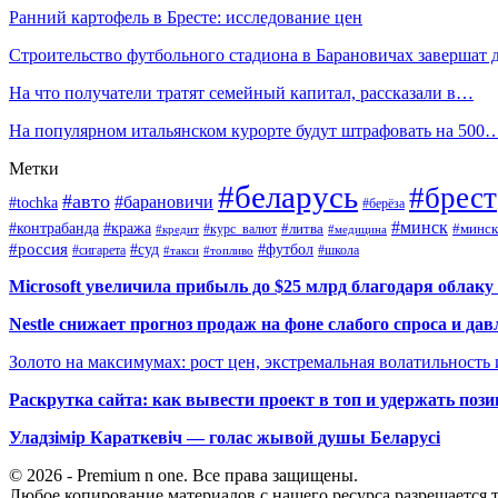
Ранний картофель в Бресте: исследование цен
Строительство футбольного стадиона в Барановичах завершат
На что получатели тратят семейный капитал, рассказали в…
На популярном итальянском курорте будут штрафовать на 500
Метки
#беларусь
#брест
#авто
#барановичи
#tochka
#берёза
#минск
#контрабанда
#кража
#курс_валют
#литва
#минск
#кредит
#медицина
#россия
#футбол
#суд
#сигарета
#школа
#топливо
#такси
Microsoft увеличила прибыль до $25 млрд благодаря облаку
Nestle снижает прогноз продаж на фоне слабого спроса и дав
Золото на максимумах: рост цен, экстремальная волатильность
Раскрутка сайта: как вывести проект в топ и удержать поз
Уладзімір Караткевіч — голас жывой душы Беларусі
© 2026 - Premium n one. Все права защищены.
Любое копирование материалов с нашего ресурса разрешается т