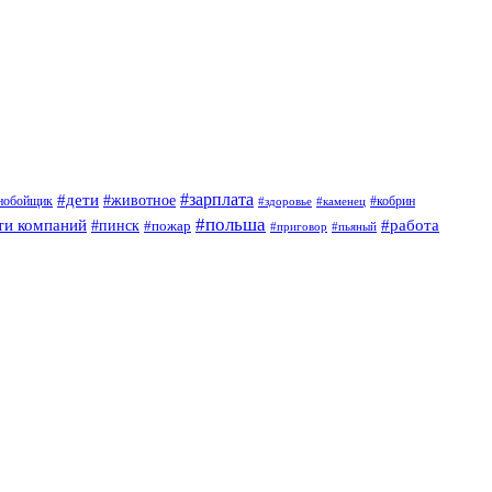
#дети
#зарплата
#животное
нобойщик
#кобрин
#здоровье
#каменец
#польша
ти компаний
#работа
#пинск
#пожар
#приговор
#пьяный