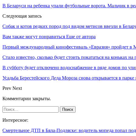
В Беларуси на ребенка упали футбольные ворота. Мальчик в р
Следующая запись
Собак и котов редких пород под видом метисов ввезли в Белар
Вам также могут понравиться
Еще от автора
Первый международный кинофестиваль «Евразия» пройдет в Мо
Стало известно, сколько будет стоить покататься на коньках на
В субботу будет отключено водоснабжение в ряде домов по ули
Усадьба Берестейского Деда Мороза снова открывается в парке
Prev
Next
Комментарии закрыты.
Интересное:
Смертельное ДТП в Бяла-Подляске: водитель мопеда попал п