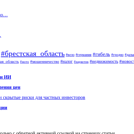
 до…
…
#брестская_область
#гибель
#вело
#гродно
#даль
#германия
#налог
#новос
#мошенничество
#недвижимость
ая_область
#мото
#наркотик
 и ИИ
ления цен
 и скрытые риски для частных инвесторов
иции
олько с обратной активной ссылкой на страницу статьи.