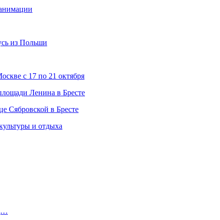
еанимации
усь из Польши
скве с 17 по 21 октября
 площади Ленина в Бресте
це Сябровской в Бресте
 культуры и отдыха
од…