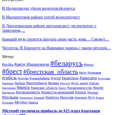
В Нидерландах убили водителя-белоруса
В Малоритском районе погиб велосипедист
В Дрогичинском районе мотоциклист «встретился» с
трактором,…
Бывший муж грозится продать свою часть дома… Сможет…
Читатель: В Евроопте на Варшавке парень с таким пёселем…
Метки
#беларусь
#авто
#барановичи
#tochka
#берёза
#брест
#брестская_область
#вело
#германия
#гибель
#дети
#зарплата
#животное
#гродно
#дальнобойщик
#здоровье
#контрабанда
#кража
#кобрин
#курс_валют
#литва
#каменец
#кредит
#минск
#налог
#мошенничество
#минская_область
#медицина
#мото
#новости компаний
#недвижимость
#пинск
#пожар
#наркотик
#польша
#работа
#россия
#суд
#сигарета
#приговор
#пьяный
#такси
#футбол
#школа
#топливо
Microsoft увеличила прибыль до $25 млрд благодаря