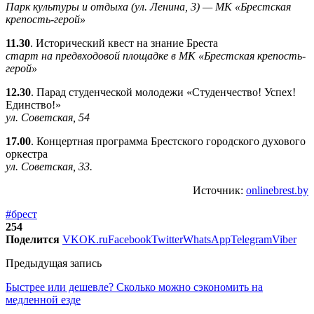
Парк культуры и отдыха (ул. Ленина, 3) — МК «Брестская
крепость-герой»
11.30
. Исторический квест на знание Бреста
старт на предвходовой площадке в МК «Брестская крепость-
герой»
12.30
. Парад студенческой молодежи «Студенчество! Успех!
Единство!»
ул. Советская, 54
17.00
. Концертная программа Брестского городского духового
оркестра
ул. Советская, 33.
Источник:
onlinebrest.by
#брест
254
Поделится
VK
OK.ru
Facebook
Twitter
WhatsApp
Telegram
Viber
Предыдущая запись
Быстрее или дешевле? Сколько можно сэкономить на
медленной езде