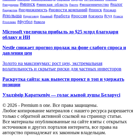
#минск
#налог
#мошенничество
#минская_область
#медицина
#мото
#новости компаний
#недвижимость
#пинск
#пожар
#наркотик
#польша
#работа
#россия
#суд
#сигарета
#приговор
#пьяный
#такси
#футбол
#школа
#топливо
Microsoft увеличила прибыль до $25 млрд благодаря
облаку и ИИ
Nestle снижает прогноз продаж на фоне слабого спроса и
давления цен
Золото на максимумах: рост цен, экстремальная
волатильность и скрытые риски для частных инвесторов
Раскрутка сайта: как вывести проект в топ и удержать
позиции
Уладзімір Караткевіч — голас жывой душы Беларусі
© 2026 - Premium n one. Все права защищены.
Любое копирование материалов с нашего ресурса разрешается
только с обратной активной ссылкой на страницу статьи.
Все материалы опубликованные на сайте взяты с открытых
источников и других порталов интернета, все права на
авторство принадлежат их законным владельцам.