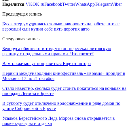
Поделится
VK
OK.ru
Facebook
Twitter
WhatsApp
Telegram
Viber
Предыдущая запись
Бухгалтер умудрилась столько наворовать на работе, что ее
взрослый сын купил себе пять дорогих авто
Следующая запись
Белоруса обвиняют в том, что он пересекал литовскую
границу с поддельными правами. Что грозит?
Вам также могут понравиться
Еще от автора
Первый международный кинофестиваль «Евразия» пройдет в
Москве с 17 по 21 октября
Стало известно, сколько будет стоить покататься на коньках на
площади Ленина в Бресте
В субботу будет отключено водоснабжение в ряде домов по
улице Сябровской в Бресте
Усадьба Берестейского Деда Мороза снова открывается в
парке культуры и отдыха