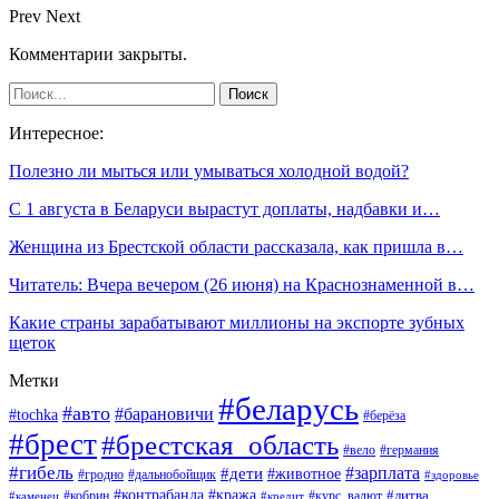
Prev
Next
Комментарии закрыты.
Интересное:
Полезно ли мыться или умываться холодной водой?
С 1 августа в Беларуси вырастут доплаты, надбавки и…
Женщина из Брестской области рассказала, как пришла в…
Читатель: Вчера вечером (26 июня) на Краснознаменной в…
Какие страны зарабатывают миллионы на экспорте зубных
щеток
Метки
#беларусь
#авто
#барановичи
#tochka
#берёза
#брест
#брестская_область
#вело
#германия
#гибель
#дети
#зарплата
#животное
#гродно
#дальнобойщик
#здоровье
#контрабанда
#кража
#кобрин
#курс_валют
#литва
#каменец
#кредит