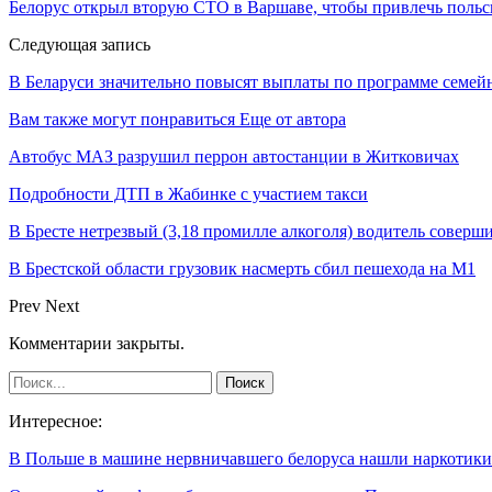
Белорус открыл вторую СТО в Варшаве, чтобы привлечь польс
Следующая запись
В Беларуси значительно повысят выплаты по программе семейн
Вам также могут понравиться
Еще от автора
Автобус МАЗ разрушил перрон автостанции в Житковичах
Подробности ДТП в Жабинке с участием такси
В Бресте нетрезвый (3,18 промилле алкоголя) водитель совер
В Брестской области грузовик насмерть сбил пешехода на М1
Prev
Next
Комментарии закрыты.
Интересное:
В Польше в машине нервничавшего белоруса нашли наркотики