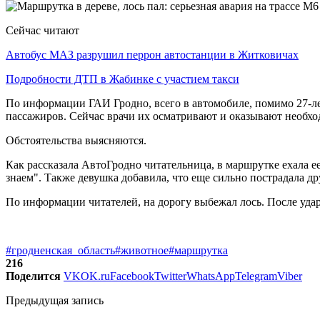
Сейчас читают
Автобус МАЗ разрушил перрон автостанции в Житковичах
Подробности ДТП в Жабинке с участием такси
По информации ГАИ Гродно, всего в автомобиле, помимо 27-ле
пассажиров. Сейчас врачи их осматривают и оказывают необх
Обстоятельства выясняются.
Как рассказала АвтоГродно читательница, в маршрутке ехала ее
знаем". Также девушка добавила, что еще сильно пострадала дру
По информации читателей, на дорогу выбежал лось. После уда
#гродненская_область
#животное
#маршрутка
216
Поделится
VK
OK.ru
Facebook
Twitter
WhatsApp
Telegram
Viber
Предыдущая запись