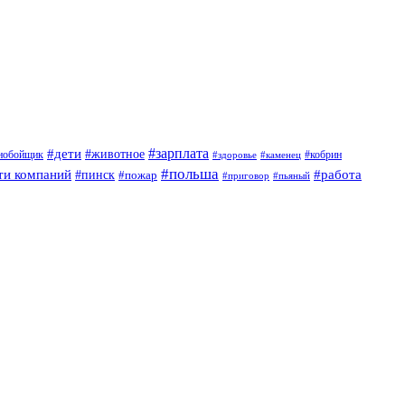
#дети
#зарплата
#животное
нобойщик
#кобрин
#здоровье
#каменец
#польша
ти компаний
#работа
#пинск
#пожар
#приговор
#пьяный