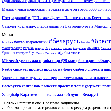
Одинаковый график работы для мужа и жены. Почему он не…
Маршрутчика попросили передать в другой город 5000 доллар
Пострадавший в ДТП с автобусом в Польше житель Брестчин
Самолет «Белавиа», следовавший из Екатеринбурга в Минск,…
Метки
#беларусь
#брест
#авто
#барановичи
#tochka
#берёза
#минск
#контрабанда
#кража
#курс_валют
#литва
#минск
#кредит
#медицина
#россия
#футбол
#суд
#сигарета
#школа
#топливо
#такси
Microsoft увеличила прибыль до $25 млрд благодаря облаку
Nestle снижает прогноз продаж на фоне слабого спроса и дав
Золото на максимумах: рост цен, экстремальная волатильность
Раскрутка сайта: как вывести проект в топ и удержать поз
Уладзімір Караткевіч — голас жывой душы Беларусі
© 2026 - Premium n one. Все права защищены.
Любое копирование материалов с нашего ресурса разрешается т