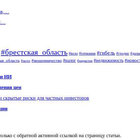
ов,…
ы:…
#брестская_область
#гибель
#вело
#гродно
#даль
#германия
#налог
#новос
#мошенничество
#недвижимость
ая_область
#мото
#наркотик
 и ИИ
ления цен
 и скрытые риски для частных инвесторов
иции
олько с обратной активной ссылкой на страницу статьи.