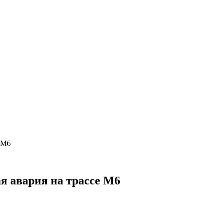
е М6
ая авария на трассе М6