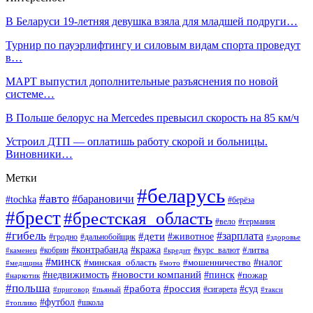
В Беларуси 19-летняя девушка взяла для младшей подруги…
Турнир по пауэрлифтингу и силовым видам спорта проведут
в…
МАРТ выпустил дополнительные разъяснения по новой
системе…
В Польше белорус на Mercedes превысил скорость на 85 км/ч
Устроил ДТП — оплатишь работу скорой и больницы.
Виновники…
Метки
#беларусь
#авто
#барановичи
#tochka
#берёза
#брест
#брестская_область
#вело
#германия
#гибель
#дети
#зарплата
#животное
#гродно
#дальнобойщик
#здоровье
#контрабанда
#кража
#кобрин
#курс_валют
#литва
#каменец
#кредит
#минск
#налог
#мошенничество
#минская_область
#медицина
#мото
#новости компаний
#недвижимость
#пинск
#пожар
#наркотик
#польша
#работа
#россия
#суд
#сигарета
#приговор
#пьяный
#такси
#футбол
#школа
#топливо