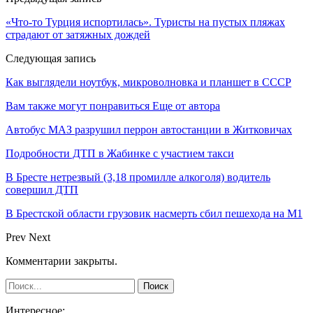
«Что-то Турция испортилась». Туристы на пустых пляжах
страдают от затяжных дождей
Следующая запись
Как выглядели ноутбук, микроволновка и планшет в СССР
Вам также могут понравиться
Еще от автора
Автобус МАЗ разрушил перрон автостанции в Житковичах
Подробности ДТП в Жабинке с участием такси
В Бресте нетрезвый (3,18 промилле алкоголя) водитель
совершил ДТП
В Брестской области грузовик насмерть сбил пешехода на М1
Prev
Next
Комментарии закрыты.
Интересное: