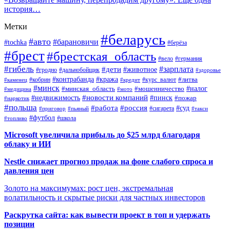
история…
Метки
#беларусь
#авто
#барановичи
#tochka
#берёза
#брест
#брестская_область
#вело
#германия
#гибель
#дети
#зарплата
#животное
#гродно
#дальнобойщик
#здоровье
#контрабанда
#кража
#кобрин
#курс_валют
#литва
#каменец
#кредит
#минск
#налог
#мошенничество
#минская_область
#медицина
#мото
#новости компаний
#недвижимость
#пинск
#пожар
#наркотик
#польша
#работа
#россия
#суд
#сигарета
#приговор
#пьяный
#такси
#футбол
#школа
#топливо
Microsoft увеличила прибыль до $25 млрд благодаря
облаку и ИИ
Nestle снижает прогноз продаж на фоне слабого спроса и
давления цен
Золото на максимумах: рост цен, экстремальная
волатильность и скрытые риски для частных инвесторов
Раскрутка сайта: как вывести проект в топ и удержать
позиции