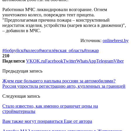
Работники МЧС ликвидировали возгорание. Огнем
уничтожено колесо, поврежден тент прицепа.
"Предполагаемая причина пожара – конструктивный
недостаток изделия, устройства (нагрев колеса в движении)",
– добавили в МЧС.
Источник:
onlinebrest.by
#бобруйск
#колесо
#могилёвская_область
#пожар
210
Поделится
VK
OK.ru
Facebook
Twitter
WhatsApp
Telegram
Viber
Предыдущая запись
Ждем еще большего наплыва россиян за автомобилями?
Россия упростила регистрацию авто, купленных за границей
Следующая запись
Стало известно, как именно ограничат цены на
стройматериалы
Вам также могут понравиться
Еще от автора