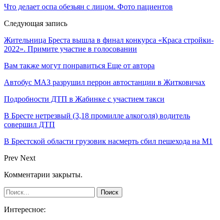
Что делает оспа обезьян с лицом. Фото пациентов
Следующая запись
Жительница Бреста вышла в финал конкурса «Краса стройки-
2022». Примите участие в голосовании
Вам также могут понравиться
Еще от автора
Автобус МАЗ разрушил перрон автостанции в Житковичах
Подробности ДТП в Жабинке с участием такси
В Бресте нетрезвый (3,18 промилле алкоголя) водитель
совершил ДТП
В Брестской области грузовик насмерть сбил пешехода на М1
Prev
Next
Комментарии закрыты.
Интересное: