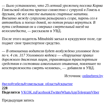
— Было установлено, что 25-летний уроженец поселка Корма
Гомельской области приехал совместно с супругой в Гомель к
друзьям, где все вместе выпивали спиртные напитки.
Внезапно между супругами разыгралась ссора, парень сел в
автомобиль и поехал домой, но потом решил вернуться. В
пути следования он и совершил смертельный наезд на
велосипедиста, —
рассказали в УВД.
После этого водитель Mitsubishi заехал в кукурузное поле, где
поджег свое транспортное средство.
— В отношении водителя будет возбуждено уголовное дело
по ч. 4 ст. 317 Уголовного кодекса — «Нарушение правил
дорожного движения лицом, управляющим транспортным
средством в состоянии алкогольного опьянения, повлекшее по
неосторожности смерть человека»,
— добавили в УВД.
Источник:
onlinebrest.by
#вело
#гибель
#гомельская_область
#скрытие
228
Поделится
VK
OK.ru
Facebook
Twitter
WhatsApp
Telegram
Viber
Предыдущая запись