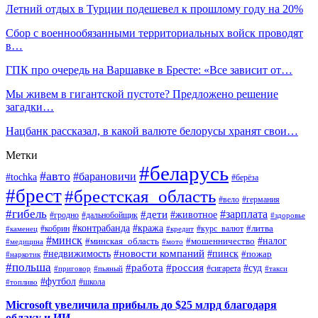
Летний отдых в Турции подешевел к прошлому году на 20%
Сбор с военнообязанными территориальных войск проводят
в…
ГПК про очередь на Варшавке в Бресте: «Все зависит от…
Мы живем в гигантской пустоте? Предложено решение
загадки…
Нацбанк рассказал, в какой валюте белорусы хранят свои…
Метки
#беларусь
#авто
#барановичи
#tochka
#берёза
#брест
#брестская_область
#вело
#германия
#гибель
#дети
#зарплата
#животное
#гродно
#дальнобойщик
#здоровье
#контрабанда
#кража
#кобрин
#курс_валют
#литва
#каменец
#кредит
#минск
#налог
#мошенничество
#минская_область
#медицина
#мото
#новости компаний
#недвижимость
#пинск
#пожар
#наркотик
#польша
#работа
#россия
#суд
#сигарета
#приговор
#пьяный
#такси
#футбол
#школа
#топливо
Microsoft увеличила прибыль до $25 млрд благодаря
облаку и ИИ