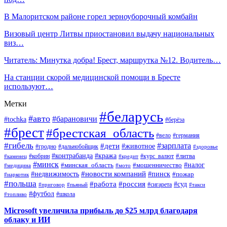
В Малоритском районе горел зерноуборочный комбайн
Визовый центр Литвы приостановил выдачу национальных
виз…
Читатель: Минутка добра! Брест, маршрутка №12. Водитель…
На станции скорой медицинской помощи в Бресте
используют…
Метки
#беларусь
#авто
#барановичи
#tochka
#берёза
#брест
#брестская_область
#вело
#германия
#гибель
#дети
#зарплата
#животное
#гродно
#дальнобойщик
#здоровье
#контрабанда
#кража
#кобрин
#курс_валют
#литва
#каменец
#кредит
#минск
#налог
#мошенничество
#минская_область
#медицина
#мото
#новости компаний
#недвижимость
#пинск
#пожар
#наркотик
#польша
#работа
#россия
#суд
#сигарета
#приговор
#пьяный
#такси
#футбол
#школа
#топливо
Microsoft увеличила прибыль до $25 млрд благодаря
облаку и ИИ