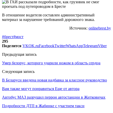
В отношение водителя составлен административный
материал за нарушение требований дорожного знака.
Источник:
onlinebrest.by
#брест
#мост
295
Поделится
VK
OK.ru
Facebook
Twitter
WhatsApp
Telegram
Viber
Предыдущая запись
Умер белорус, которого ударили ножом в область сердца
Следующая запись
В Беларуси введена новая надбавка за классное руководство
Вам также могут понравиться
Еще от автора
Автобус МАЗ разрушил перрон автостанции в Житковичах
Подробности ДТП в Жабинке с участием такси