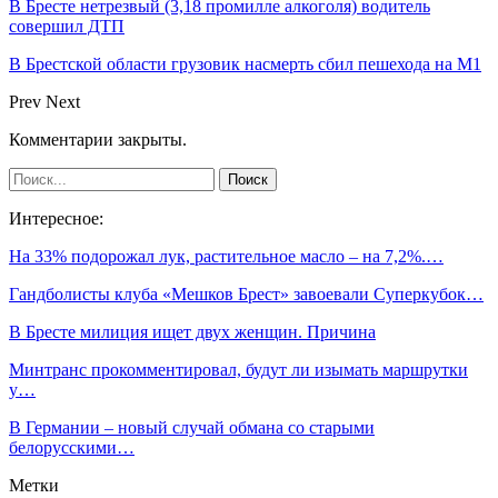
В Бресте нетрезвый (3,18 промилле алкоголя) водитель
совершил ДТП
В Брестской области грузовик насмерть сбил пешехода на М1
Prev
Next
Комментарии закрыты.
Интересное:
На 33% подорожал лук, растительное масло – на 7,2%.…
Гандболисты клуба «Мешков Брест» завоевали Суперкубок…
В Бресте милиция ищет двух женщин. Причина
Минтранс прокомментировал, будут ли изымать маршрутки
у…
В Германии – новый случай обмана со старыми
белорусскими…
Метки