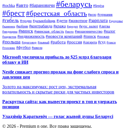
#беларусь
#авто
#барановичи
#tochka
#берёза
#брест
#брестская_область
#вело
#германия
#гибель
#дети
#зарплата
#животное
#гродно
#дальнобойщик
#здоровье
#контрабанда
#кража
#кобрин
#курс_валют
#литва
#каменец
#кредит
#минск
#налог
#мошенничество
#минская_область
#медицина
#мото
#новости компаний
#недвижимость
#пинск
#пожар
#наркотик
#польша
#работа
#россия
#суд
#сигарета
#приговор
#пьяный
#такси
#футбол
#школа
#топливо
Microsoft увеличила прибыль до $25 млрд благодаря
облаку и ИИ
Nestle снижает прогноз продаж на фоне слабого спроса и
давления цен
Золото на максимумах: рост цен, экстремальная
волатильность и скрытые риски для частных инвесторов
Раскрутка сайта: как вывести проект в топ и удержать
позиции
Уладзімір Караткевіч — голас жывой душы Беларусі
© 2026 - Premium n one. Все права защищены.