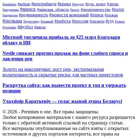
#контрабанда
#кража
#кобрин
#курс_валют
#литва
#каменец
#кредит
#минск
#налог
#мошенничество
#минская_область
#медицина
#мото
#новости компаний
#недвижимость
#пинск
#пожар
#наркотик
#польша
#работа
#россия
#суд
#сигарета
#приговор
#пьяный
#такси
#футбол
#школа
#топливо
Microsoft увеличила прибыль до $25 млрд благодаря
облаку и ИИ
Nestle снижает прогноз продаж на фоне слабого спроса и
давления цен
Золото на максимумах: рост цен, экстремальная
волатильность и скрытые риски для частных инвесторов
Раскрутка сайта: как вывести проект в топ и удержать
позиции
Уладзімір Караткевіч — голас жывой душы Беларусі
© 2026 - Premium n one. Все права защищены.
Любое копирование материалов с нашего ресурса разрешается
только с обратной активной ссылкой на страницу статьи.
Все материалы опубликованные на сайте взяты с открытых
источников и других порталов интернета, все права на