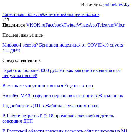
Источник:
onlinebrest.by
#брестская_область
#животное
#ивацевичи
#лось
217
Поделится
VK
OK.ru
Facebook
Twitter
WhatsApp
Telegram
Viber
Предыдущая запись
Мировой рекорд? Британец исцелился от COVID-19 спустя
411 дней
Следующая запись
Заработал больше 3000 рублей: как выгодно избавиться от
ненужных вещей
Вам также могут понравиться
Еще от автора
Автобус МАЗ разрушил перрон автостанции в Житковичах
Подробности ДТП в Жабинке с участием такси
В Бресте нетрезвый (3,18 промилле алкоголя) водитель
совершил ДТП
В Брестской области грузовик насмерть сбил пешехода на М1