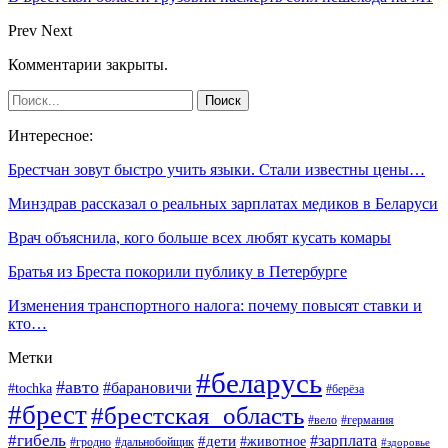
Prev
Next
Комментарии закрыты.
Интересное:
Брестчан зовут быстро учить языки. Стали известны цены…
Минздрав рассказал о реальных зарплатах медиков в Беларуси
Врач объяснила, кого больше всех любят кусать комары
Братья из Бреста покорили публику в Петербурге
Изменения транспортного налога: почему повысят ставки и
кто…
Метки
#беларусь
#авто
#барановичи
#tochka
#берёза
#брест
#брестская_область
#вело
#германия
#гибель
#дети
#зарплата
#животное
#гродно
#дальнобойщик
#здоровье