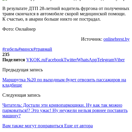
В результате ДТП 28-летний водитель фургона от полученных
травм скончался в автомобиле скорой медицинской помощи.
К счастью, в аварии больше никто не пострадал.
Фото: Онлайнер
Источник:
onlinebrest.by
#гибель
#минск
#травмай
235
Поделится
VK
OK.ru
Facebook
Twitter
WhatsApp
Telegram
Viber
Предыдущая запись
Маршрутка №20 по выходным будет отвозить пассажиров на
кладбище
Следующая запись
Читатель: Достали эти кривопаркощики. Ну как так можно
парковаться!? Это ужас! Ну неужели нельзя ровнее поставить
машину?
Вам также могут понравиться
Еще от автора