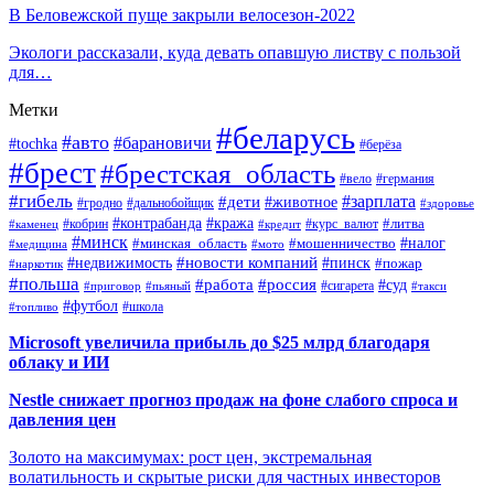
В Беловежской пуще закрыли велосезон-2022
Экологи рассказали, куда девать опавшую листву с пользой
для…
Метки
#беларусь
#авто
#барановичи
#tochka
#берёза
#брест
#брестская_область
#вело
#германия
#гибель
#дети
#зарплата
#животное
#гродно
#дальнобойщик
#здоровье
#контрабанда
#кража
#кобрин
#курс_валют
#литва
#каменец
#кредит
#минск
#налог
#мошенничество
#минская_область
#медицина
#мото
#новости компаний
#недвижимость
#пинск
#пожар
#наркотик
#польша
#работа
#россия
#суд
#сигарета
#приговор
#пьяный
#такси
#футбол
#школа
#топливо
Microsoft увеличила прибыль до $25 млрд благодаря
облаку и ИИ
Nestle снижает прогноз продаж на фоне слабого спроса и
давления цен
Золото на максимумах: рост цен, экстремальная
волатильность и скрытые риски для частных инвесторов