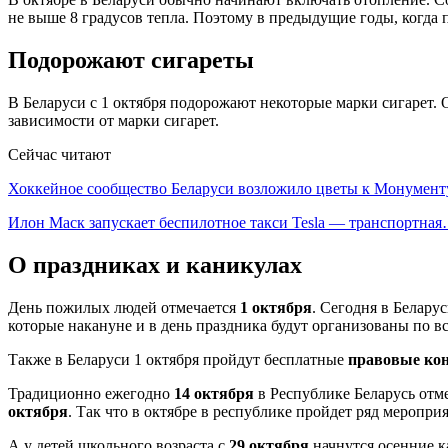
не выше 8 градусов тепла. Поэтому в предыдущие годы, когда 
Подорожают сигареты
В Беларуси с 1 октября подорожают некоторые марки сигарет.
зависимости от марки сигарет.
Сейчас читают
Хоккейное сообщество Беларуси возложило цветы к Монумен
Илон Маск запускает беспилотное такси Tesla — транспортна
О праздниках и каникулах
День пожилых людей отмечается
1 октября
. Сегодня в Белар
которые накануне и в день праздника будут организованы по в
Также в Беларуси 1 октября пройдут бесплатные
правовые ко
Традиционно ежегодно
14 октября
в Республике Беларусь отме
октября
. Так что в октябре в республике пройдет ряд меропр
А у детей школьного возраста с
29 октября
начнутся осенние к