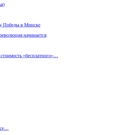
ья)
ту Победы в Минске
 революция начинается
и стоимость «бесплатного»…
ссе…