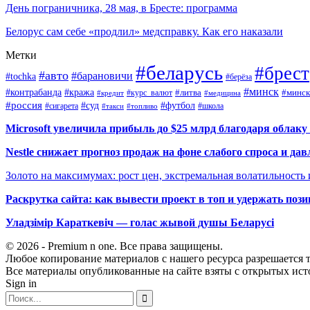
День пограничника, 28 мая, в Бресте: программа
Белорус сам себе «продлил» медсправку. Как его наказали
Метки
#беларусь
#брест
#авто
#барановичи
#tochka
#берёза
#минск
#контрабанда
#кража
#курс_валют
#литва
#минск
#кредит
#медицина
#россия
#футбол
#суд
#сигарета
#школа
#топливо
#такси
Microsoft увеличила прибыль до $25 млрд благодаря облаку
Nestle снижает прогноз продаж на фоне слабого спроса и дав
Золото на максимумах: рост цен, экстремальная волатильность
Раскрутка сайта: как вывести проект в топ и удержать поз
Уладзімір Караткевіч — голас жывой душы Беларусі
© 2026 - Premium n one. Все права защищены.
Любое копирование материалов с нашего ресурса разрешается т
Все материалы опубликованные на сайте взяты с открытых исто
Sign in