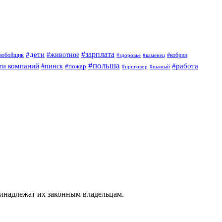
#дети
#зарплата
#животное
нобойщик
#кобрин
#здоровье
#каменец
#польша
ти компаний
#работа
#пинск
#пожар
#приговор
#пьяный
ринадлежат их законным владельцам.