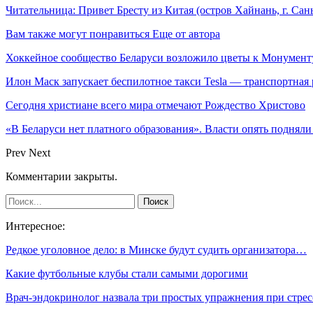
Читательница: Привет Бресту из Китая (остров Хайнань, г. Сан
Вам также могут понравиться
Еще от автора
Хоккейное сообщество Беларуси возложило цветы к Монумен
Илон Маск запускает беспилотное такси Tesla — транспортная
Сегодня христиане всего мира отмечают Рождество Христово
«В Беларуси нет платного образования». Власти опять поднял
Prev
Next
Комментарии закрыты.
Интересное:
Редкое уголовное дело: в Минске будут судить организатора…
Какие футбольные клубы стали самыми дорогими
Врач-эндокринолог назвала три простых упражнения при стре