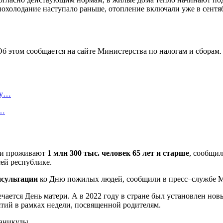
похолодание наступало раньше, отопление включали уже в сентяб
 Об этом сообщается на сайте Министерства по налогам и сбора
ту…
я…
уси проживают
1 млн 300 тыс. человек 65 лет и старше
, сообщи
сей республике.
нсультации
ко Дню пожилых людей, сообщили в пресс–службе 
чается День матери. А в 2022 году в стране был установлен но
иятий в рамках недели, посвященной родителям.
аникулы.