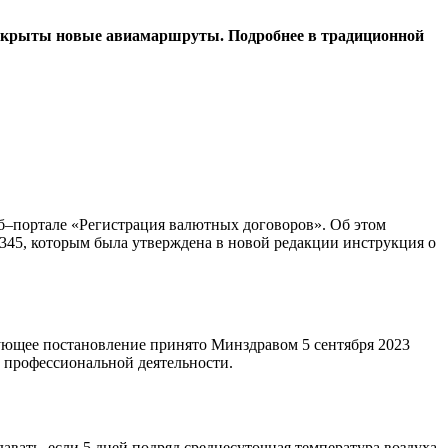
т открыты новые авиамаршруты. Подробнее в традиционной
б–портале «Регистрация валютных договоров». Об этом
345, которым была утверждена в новой редакции инструкция о
ющее постановление принято Минздравом 5 сентября 2023
и профессиональной деятельности.
вать, если 5 дней подряд среднесуточная температура воздуха