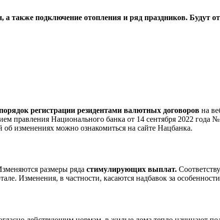
ен, а также подключение отопления и ряд праздников. Буду
порядок регистрации резидентами валютных договоров
на ве
ем правления Национального банка от 14 сентября 2022 года №
 об изменениях можно ознакомиться на сайте Нацбанка.
 Изменяются размеры ряда
стимулирующих выплат.
Соответству
але. Изменения, в частности, касаются надбавок за особенност
огласно действующим нормам, в жилые дома тепло начинают пода