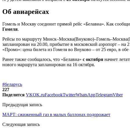
Об авиарейсах
Гомель и Москву соединит прямой рейс «Белавиа». Как сообщ
Гомеля
.
Рейсы по маршруту Минск–Москва(Внуково)–Гомель–Москва(
запланирован на 20.00, прибытие в московский аэропорт – на 2
«Промо»: цена билета из Гомеля во Внуково – от 25 евро, в обе
Ранее также сообщалось, что «Белавиа»
с октября
начнет летат
нового маршрута запланирован на 16 октября.
#беларусь
227
Поделится
VK
OK.ru
Facebook
Twitter
WhatsApp
Telegram
Viber
Предыдущая запись
МАРТ: сжиженный газ в малых баллонах подорожает
Следующая запись