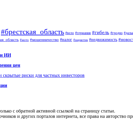
#брестская_область
#гибель
#вело
#гродно
#даль
#германия
#налог
#новос
#мошенничество
#недвижимость
ая_область
#мото
#наркотик
 и ИИ
ления цен
 и скрытые риски для частных инвесторов
иции
олько с обратной активной ссылкой на страницу статьи.
чников и других порталов интернета, все права на авторство п