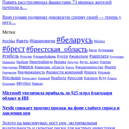
Память расстрелянных фашистами 73 мирных жителей
почтили в…
Врач годами подменял донорскую сперму своей — теперь у
него…
Метки
#беларусь
#авто
#барановичи
#tochka
#берёза
#брест
#брестская_область
#вело
#германия
#гибель
#дети
#зарплата
#животное
#гродно
#дальнобойщик
#здоровье
#контрабанда
#кража
#кобрин
#курс_валют
#литва
#каменец
#кредит
#минск
#налог
#мошенничество
#минская_область
#медицина
#мото
#новости компаний
#недвижимость
#пинск
#пожар
#наркотик
#польша
#работа
#россия
#суд
#сигарета
#приговор
#пьяный
#такси
#футбол
#школа
#топливо
Microsoft увеличила прибыль до $25 млрд благодаря
облаку и ИИ
Nestle снижает прогноз продаж на фоне слабого спроса и
давления цен
Золото на максимумах: рост цен, экстремальная
волатильность и скрытые риски для частных инвесторов