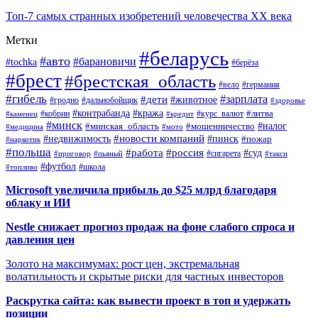
Топ-7 самых странных изобретений человечества ХХ века
Метки
#беларусь
#авто
#барановичи
#tochka
#берёза
#брест
#брестская_область
#вело
#германия
#гибель
#дети
#зарплата
#животное
#гродно
#дальнобойщик
#здоровье
#контрабанда
#кража
#кобрин
#курс_валют
#литва
#каменец
#кредит
#минск
#налог
#мошенничество
#минская_область
#медицина
#мото
#новости компаний
#недвижимость
#пинск
#пожар
#наркотик
#польша
#работа
#россия
#суд
#сигарета
#приговор
#пьяный
#такси
#футбол
#школа
#топливо
Microsoft увеличила прибыль до $25 млрд благодаря
облаку и ИИ
Nestle снижает прогноз продаж на фоне слабого спроса и
давления цен
Золото на максимумах: рост цен, экстремальная
волатильность и скрытые риски для частных инвесторов
Раскрутка сайта: как вывести проект в топ и удержать
позиции