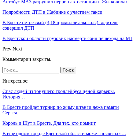
Автобус МАЗ разрушил перрон автостанции в Житковичах
Подробности ДТП в Жабинке с участием такси
В Бресте нетрезвый (3,18 промилле алкоголя) водитель
совершил ДТП
В Брестской области грузовик насмерть сбил пешехода на М1
Prev
Next
Комментарии закрыты.
Интересное:
Спас людей из тонущего троллейбуса ценой карьеры.
История…
В Бресте пройдет турнир по жиму штанги лежа памяти
Сергея…
Король и Шут в Бресте. Для тех, кто помнит
В еще одном городе Брестской области может появиться…