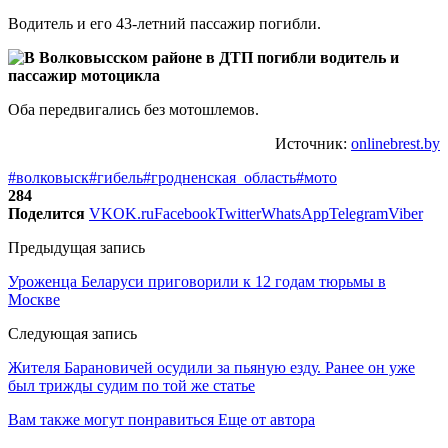
Водитель и его 43-летний пассажир погибли.
Оба передвигались без мотошлемов.
Источник:
onlinebrest.by
#волковыск
#гибель
#гродненская_область
#мото
284
Поделится
VK
OK.ru
Facebook
Twitter
WhatsApp
Telegram
Viber
Предыдущая запись
Уроженца Беларуси приговорили к 12 годам тюрьмы в
Москве
Следующая запись
Жителя Барановичей осудили за пьяную езду. Ранее он уже
был трижды судим по той же статье
Вам также могут понравиться
Еще от автора