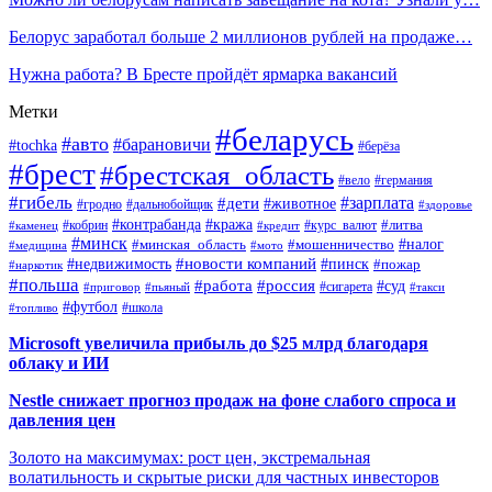
Белорус заработал больше 2 миллионов рублей на продаже…
Нужна работа? В Бресте пройдёт ярмарка вакансий
Метки
#беларусь
#авто
#барановичи
#tochka
#берёза
#брест
#брестская_область
#вело
#германия
#гибель
#дети
#зарплата
#животное
#гродно
#дальнобойщик
#здоровье
#контрабанда
#кража
#кобрин
#курс_валют
#литва
#каменец
#кредит
#минск
#налог
#мошенничество
#минская_область
#медицина
#мото
#новости компаний
#недвижимость
#пинск
#пожар
#наркотик
#польша
#работа
#россия
#суд
#сигарета
#приговор
#пьяный
#такси
#футбол
#школа
#топливо
Microsoft увеличила прибыль до $25 млрд благодаря
облаку и ИИ
Nestle снижает прогноз продаж на фоне слабого спроса и
давления цен
Золото на максимумах: рост цен, экстремальная
волатильность и скрытые риски для частных инвесторов