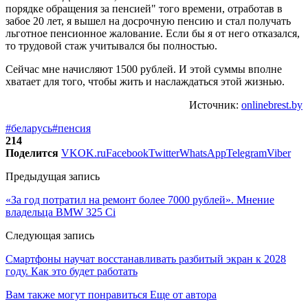
порядке обращения за пенсией" того времени, отработав в
забое 20 лет, я вышел на досрочную пенсию и стал получать
льготное пенсионное жалование. Если бы я от него отказался,
то трудовой стаж учитывался бы полностью.
Сейчас мне начисляют 1500 рублей. И этой суммы вполне
хватает для того, чтобы жить и наслаждаться этой жизнью.
Источник:
onlinebrest.by
#беларусь
#пенсия
214
Поделится
VK
OK.ru
Facebook
Twitter
WhatsApp
Telegram
Viber
Предыдущая запись
«За год потратил на ремонт более 7000 рублей». Мнение
владельца BMW 325 Ci
Следующая запись
Смартфоны научат восстанавливать разбитый экран к 2028
году. Как это будет работать
Вам также могут понравиться
Еще от автора