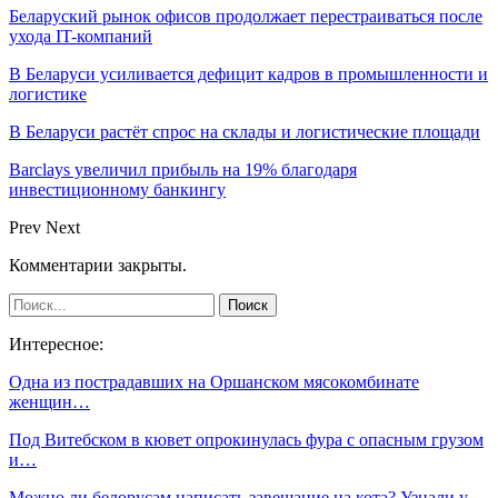
Беларуский рынок офисов продолжает перестраиваться после
ухода IT-компаний
В Беларуси усиливается дефицит кадров в промышленности и
логистике
В Беларуси растёт спрос на склады и логистические площади
Barclays увеличил прибыль на 19% благодаря
инвестиционному банкингу
Prev
Next
Комментарии закрыты.
Интересное:
Одна из пострадавших на Оршанском мясокомбинате
женщин…
Под Витебском в кювет опрокинулась фура с опасным грузом
и…
Можно ли белорусам написать завещание на кота? Узнали у…