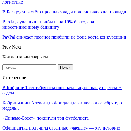
логистике
В Беларуси растёт спрос на склады и логистические площади
Barclays увеличил прибыль на 19% благодаря
инвестиционному банкингу
PayPal снижает прогноз прибыли на фоне роста конкуренции
Prev
Next
Комментарии закрыты.
Интересное:
В Кобрине 1 сентября откроют начальную школу с детским
садом
Кобринчанин Александр Фридлендер завоевал серебряную
медаль…
«Динамо-Брест» покинули три футболиста
Официантка получила странные «чаевые» — эту историю