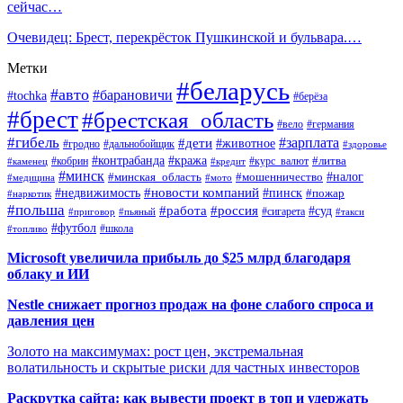
сейчас…
Очевидец: Брест, перекрёсток Пушкинской и бульвара.…
Метки
#беларусь
#авто
#барановичи
#tochka
#берёза
#брест
#брестская_область
#вело
#германия
#гибель
#дети
#зарплата
#животное
#гродно
#дальнобойщик
#здоровье
#контрабанда
#кража
#кобрин
#курс_валют
#литва
#каменец
#кредит
#минск
#налог
#мошенничество
#минская_область
#медицина
#мото
#новости компаний
#недвижимость
#пинск
#пожар
#наркотик
#польша
#работа
#россия
#суд
#сигарета
#приговор
#пьяный
#такси
#футбол
#школа
#топливо
Microsoft увеличила прибыль до $25 млрд благодаря
облаку и ИИ
Nestle снижает прогноз продаж на фоне слабого спроса и
давления цен
Золото на максимумах: рост цен, экстремальная
волатильность и скрытые риски для частных инвесторов
Раскрутка сайта: как вывести проект в топ и удержать