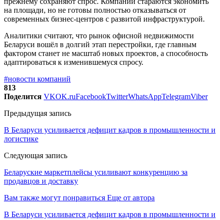
прежнему сохраняют спрос. Компании стараются экономить
на площади, но не готовы полностью отказываться от
современных бизнес-центров с развитой инфраструктурой.
Аналитики считают, что рынок офисной недвижимости
Беларуси вошёл в долгий этап перестройки, где главным
фактором станет не масштаб новых проектов, а способность
адаптироваться к изменившемуся спросу.
#новости компаний
813
Поделится
VK
OK.ru
Facebook
Twitter
WhatsApp
Telegram
Viber
Предыдущая запись
В Беларуси усиливается дефицит кадров в промышленности и
логистике
Следующая запись
Беларуские маркетплейсы усиливают конкуренцию за
продавцов и доставку
Вам также могут понравиться
Еще от автора
В Беларуси усиливается дефицит кадров в промышленности и