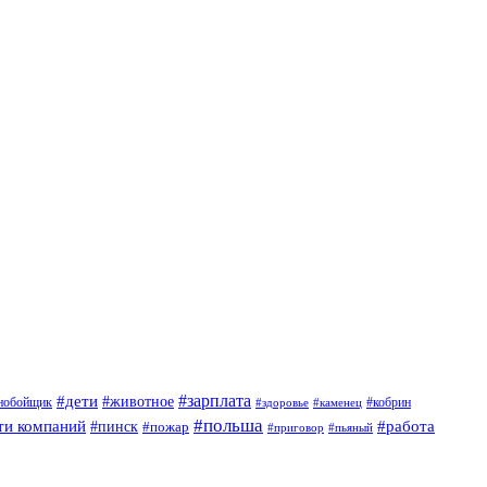
#дети
#зарплата
#животное
нобойщик
#кобрин
#здоровье
#каменец
#польша
ти компаний
#работа
#пинск
#пожар
#приговор
#пьяный