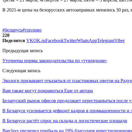
В 2021-м цены на белорусских автозаправках менялись 30 раз, в 
#беларусь
#топливо
220
Поделится
VK
OK.ru
Facebook
Twitter
WhatsApp
Telegram
Viber
Предыдущая запись
Уточнены нормы законодательства по «тунеядцам»
Следующая запись
Экологи призывают отказаться от пластиковых цветов на Раду
Вам также могут понравиться
Еще от автора
Беларуский рынок офисов продолжает перестраиваться после у
В Беларуси усиливается дефицит кадров в промышленности и 
В Беларуси растёт спрос на склады и логистические площади
Barclays увеличил прибыль на 19% благодаря инвестиционном