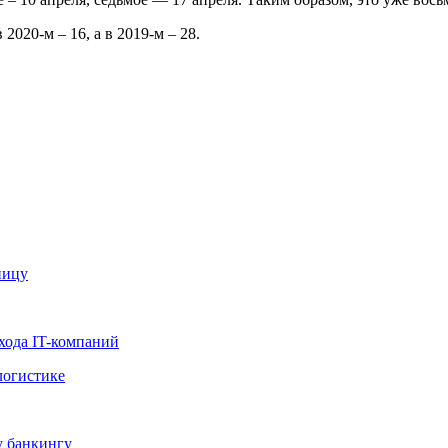
2020-м – 16, а в 2019-м – 28.
ницу
хода IT-компаний
логистике
у банкингу