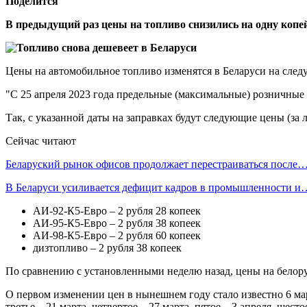
Поделится
В предыдущий раз цены на топливо снизились на одну копей
Цены на автомобильное топливо изменятся в Беларуси на след
"С 25 апреля 2023 года предельные (максимальные) розничные
Так, с указанной даты на заправках будут следующие цены (за л
Сейчас читают
Беларуский рынок офисов продолжает перестраиваться после
В Беларуси усиливается дефицит кадров в промышленности и
АИ-92-К5-Евро – 2 рубля 28 копеек
АИ-95-К5-Евро – 2 рубля 38 копеек
АИ-98-К5-Евро – 2 рубля 60 копеек
дизтопливо – 2 рубля 38 копеек
По сравнению с установленными неделю назад, цены на белорус
О первом изменении цен в нынешнем году стало известно 6 март
третье – 21 марта, четвертое – 27 марта, пятое – 3 апреля, шес