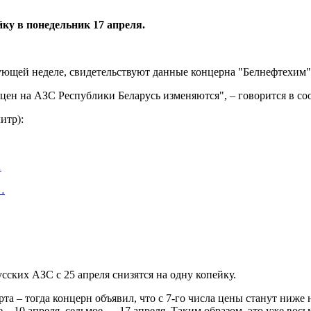
ку в понедельник 17 апреля.
ующей неделе, свидетельствуют данные концерна "Белнефтехим"
 цен на АЗС Республики Беларусь изменяются", – говорится в с
итр):
…
…
ских АЗС с 25 апреля снизятся на одну копейку.
а – тогда концерн объявил, что с 7-го числа цены станут ниже 
тое – 10 апреля, седьмое — 17 апреля. Таким образом, это уже вос