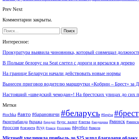
Prev
Next
Комментарии закрыты.
Интересное:
Прокуратура выявила чиновника, который совмещал должнос
В Польше белорус на Seat слетел с дороги и врезался в дерево
На границе Беларуси начали действовать новые нормы
Вынесен приговор водителю маршрутки «Кобрин – Брест» за
Настоящий «шведский чемодан»! На брестских улицах до сих
Метки
#беларусь
#брест
#авто
#барановичи
#tochka
#берёза
#минск
#контрабанда
#кража
#курс_валют
#литва
#минск
#кредит
#медицина
#россия
#футбол
#суд
#сигарета
#школа
#топливо
#такси
Microsoft увеличила прибыль до $25 млрд благодаря облаку