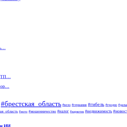
ть…
 ДТП…
 пор…
#брестская_область
#гибель
#вело
#гродно
#даль
#германия
#налог
#новос
#мошенничество
#недвижимость
ая_область
#мото
#наркотик
 и ИИ