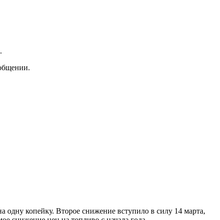
.
ообщении.
на одну копейку. Второе снижение вступило в силу 14 марта,
ьмое снижение цен на топливо с начала года.