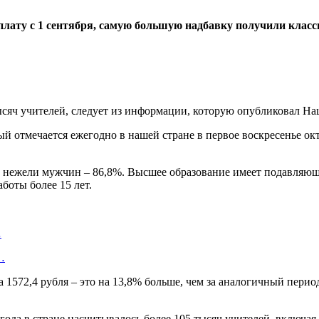
плату с 1 сентября, самую большую надбавку получили клас
тысяч учителей, следует из информации, которую опубликовал Н
й отмечается ежегодно в нашей стране в первое воскресенье окт
 нежели мужчин – 86,8%. Высшее образование имеет подавляюще
боты более 15 лет.
…
…
а 1572,4 рубля – это на 13,8% больше, чем за аналогичный перио
года в стране насчитывалось более 105 тысяч учителей, включая