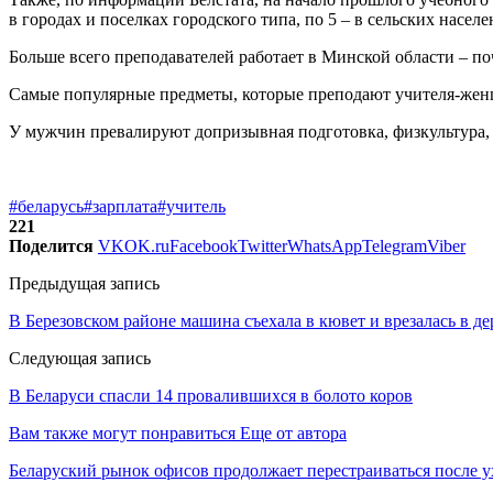
в городах и поселках городского типа, по 5 – в сельских насел
Больше всего преподавателей работает в Минской области – поч
Самые популярные предметы, которые преподают учителя-женщи
У мужчин превалируют допризывная подготовка, физкультура, 
#беларусь
#зарплата
#учитель
221
Поделится
VK
OK.ru
Facebook
Twitter
WhatsApp
Telegram
Viber
Предыдущая запись
В Березовском районе машина съехала в кювет и врезалась в де
Следующая запись
В Беларуси спасли 14 провалившихся в болото коров
Вам также могут понравиться
Еще от автора
Беларуский рынок офисов продолжает перестраиваться после у