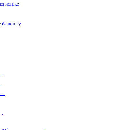
логистике
у банкингу
и…
,…
си…
у…