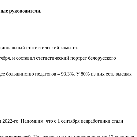
сные руководители.
ациональный статистический комитет.
ября, и составил статистический портрет белорусского
е большинство педагогов – 93,3%. У 80% из них есть высшая
д 2022-го. Напомним, что с 1 сентября педработники стали
 совместителей. На каждого из них приходилось по 12 учеников