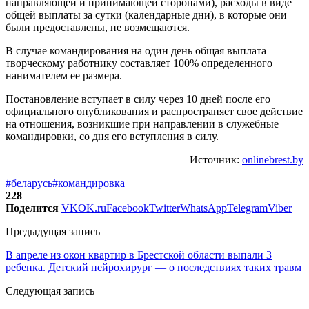
направляющей и принимающей сторонами), расходы в виде
общей выплаты за сутки (календарные дни), в которые они
были предоставлены, не возмещаются.
В случае командирования на один день общая выплата
творческому работнику составляет 100% определенного
нанимателем ее размера.
Постановление вступает в силу через 10 дней после его
официального опубликования и распространяет свое действие
на отношения, возникшие при направлении в служебные
командировки, со дня его вступления в силу.
Источник:
onlinebrest.by
#беларусь
#командировка
228
Поделится
VK
OK.ru
Facebook
Twitter
WhatsApp
Telegram
Viber
Предыдущая запись
В апреле из окон квартир в Брестской области выпали 3
ребенка. Детский нейрохирург — о последствиях таких травм
Следующая запись