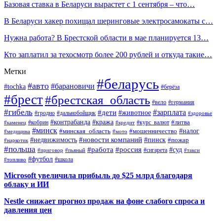
Базовая ставка в Беларуси вырастет с 1 сентября – что…
В Беларуси хакер похищал шеринговые электросамокаты с…
Нужна работа? В Брестской области в мае планируется 13…
Кто заплатил за техосмотр более 200 рублей и откуда такие…
Метки
#беларусь
#авто
#барановичи
#tochka
#берёза
#брест
#брестская_область
#вело
#германия
#гибель
#дети
#зарплата
#животное
#гродно
#дальнобойщик
#здоровье
#контрабанда
#кража
#кобрин
#курс_валют
#литва
#каменец
#кредит
#минск
#налог
#мошенничество
#минская_область
#медицина
#мото
#новости компаний
#недвижимость
#пинск
#пожар
#наркотик
#польша
#работа
#россия
#суд
#сигарета
#приговор
#пьяный
#такси
#футбол
#школа
#топливо
Microsoft увеличила прибыль до $25 млрд благодаря
облаку и ИИ
Nestle снижает прогноз продаж на фоне слабого спроса и
давления цен