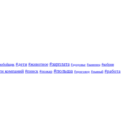
#дети
#зарплата
#животное
нобойщик
#кобрин
#здоровье
#каменец
#польша
ти компаний
#работа
#пинск
#пожар
#приговор
#пьяный