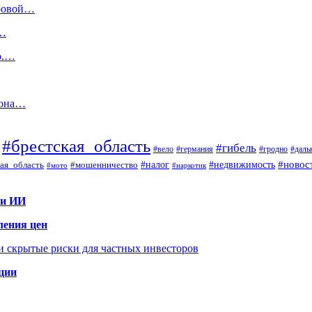
ировой…
в…
о.…
иона…
#брестская_область
#гибель
#вело
#гродно
#даль
#германия
#налог
#новос
#мошенничество
#недвижимость
ая_область
#мото
#наркотик
 и ИИ
ления цен
 и скрытые риски для частных инвесторов
иции