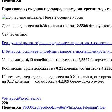
Поделится
Евро снова чуть дороже доллара, но куда интереснее то, чт
Доллар подешевел на
0,38
копейки и стоит
2,5508
белорусского
Сейчас читают
Беларуский рынок офисов продолжает перестраиваться после
В Беларуси усиливается дефицит кадров в промышленности и
У евро минус
0,13
копейки, он торгуется по
2,5527
белорусског
Российский рубль дорожает на
0,21
копейки, сотня стоит
4,233
Напомним, вчера доллар подешевел на 0,21 копейки, он торгова
на 0,17 копейки — сотня стоила 4,2309 белорусского рубля.
#беларусь
#курс_валют
220
Поделится
VK
OK.ru
Facebook
Twitter
WhatsApp
Telegram
Viber