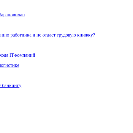
 барановичан
ланию работника и не отдает трудовую книжку?
хода IT-компаний
логистике
у банкингу