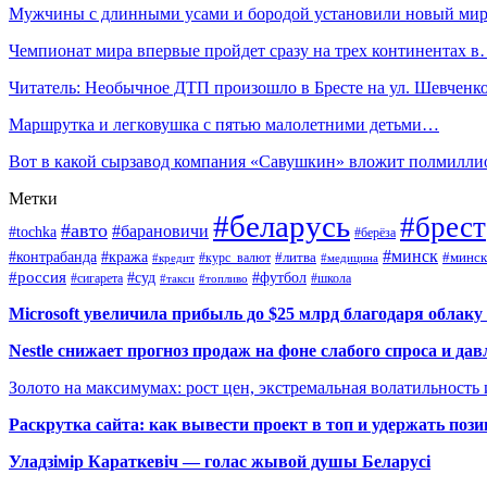
Мужчины с длинными усами и бородой установили новый м
Чемпионат мира впервые пройдет сразу на трех континентах 
Читатель: Необычное ДТП произошло в Бресте на ул. Шевченк
Маршрутка и легковушка с пятью малолетними детьми…
Вот в какой сырзавод компания «Савушкин» вложит полмилл
Метки
#беларусь
#брест
#авто
#барановичи
#tochka
#берёза
#минск
#контрабанда
#кража
#курс_валют
#литва
#минск
#кредит
#медицина
#россия
#футбол
#суд
#сигарета
#школа
#топливо
#такси
Microsoft увеличила прибыль до $25 млрд благодаря облаку
Nestle снижает прогноз продаж на фоне слабого спроса и дав
Золото на максимумах: рост цен, экстремальная волатильность
Раскрутка сайта: как вывести проект в топ и удержать поз
Уладзімір Караткевіч — голас жывой душы Беларусі