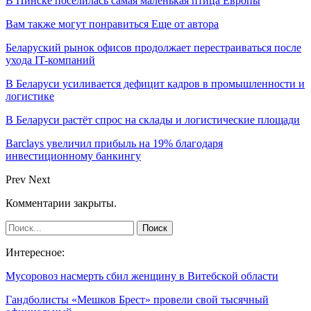
В Пинске поселилась самая маленькая птица Европы
Вам также могут понравиться
Еще от автора
Беларуский рынок офисов продолжает перестраиваться после
ухода IT-компаний
В Беларуси усиливается дефицит кадров в промышленности и
логистике
В Беларуси растёт спрос на склады и логистические площади
Barclays увеличил прибыль на 19% благодаря
инвестиционному банкингу
Prev
Next
Комментарии закрыты.
Интересное:
Мусоровоз насмерть сбил женщину в Витебской области
Гандболисты «Мешков Брест» провели свой тысячный