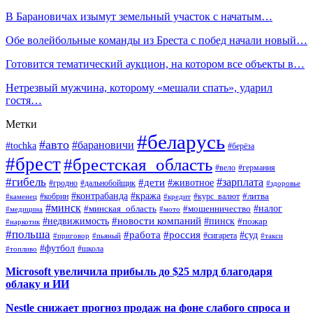
В Барановичах изымут земельный участок с начатым…
Обе волейбольные команды из Бреста с побед начали новый…
Готовится тематический аукцион, на котором все объекты в…
Нетрезвый мужчина, которому «мешали спать», ударил
гостя…
Метки
#беларусь
#авто
#барановичи
#tochka
#берёза
#брест
#брестская_область
#вело
#германия
#гибель
#дети
#зарплата
#животное
#гродно
#дальнобойщик
#здоровье
#контрабанда
#кража
#кобрин
#курс_валют
#литва
#каменец
#кредит
#минск
#налог
#мошенничество
#минская_область
#медицина
#мото
#новости компаний
#недвижимость
#пинск
#пожар
#наркотик
#польша
#работа
#россия
#суд
#сигарета
#приговор
#пьяный
#такси
#футбол
#школа
#топливо
Microsoft увеличила прибыль до $25 млрд благодаря
облаку и ИИ
Nestle снижает прогноз продаж на фоне слабого спроса и