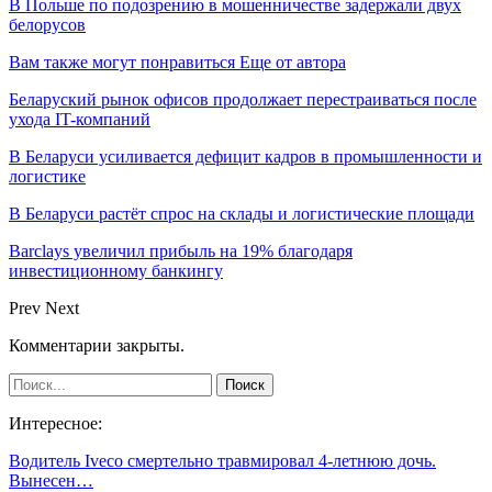
В Польше по подозрению в мошенничестве задержали двух
белорусов
Вам также могут понравиться
Еще от автора
Беларуский рынок офисов продолжает перестраиваться после
ухода IT-компаний
В Беларуси усиливается дефицит кадров в промышленности и
логистике
В Беларуси растёт спрос на склады и логистические площади
Barclays увеличил прибыль на 19% благодаря
инвестиционному банкингу
Prev
Next
Комментарии закрыты.
Интересное:
Водитель Iveco смертельно травмировал 4-летнюю дочь.
Вынесен…