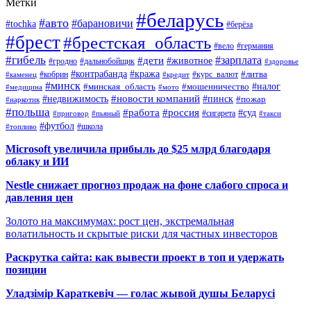
Метки
#беларусь
#авто
#барановичи
#tochka
#берёза
#брест
#брестская_область
#вело
#германия
#гибель
#дети
#зарплата
#животное
#гродно
#дальнобойщик
#здоровье
#контрабанда
#кража
#кобрин
#курс_валют
#литва
#каменец
#кредит
#минск
#налог
#мошенничество
#минская_область
#медицина
#мото
#новости компаний
#недвижимость
#пинск
#пожар
#наркотик
#польша
#работа
#россия
#суд
#сигарета
#приговор
#пьяный
#такси
#футбол
#школа
#топливо
Microsoft увеличила прибыль до $25 млрд благодаря
облаку и ИИ
Nestle снижает прогноз продаж на фоне слабого спроса и
давления цен
Золото на максимумах: рост цен, экстремальная
волатильность и скрытые риски для частных инвесторов
Раскрутка сайта: как вывести проект в топ и удержать
позиции
Уладзімір Караткевіч — голас жывой душы Беларусі