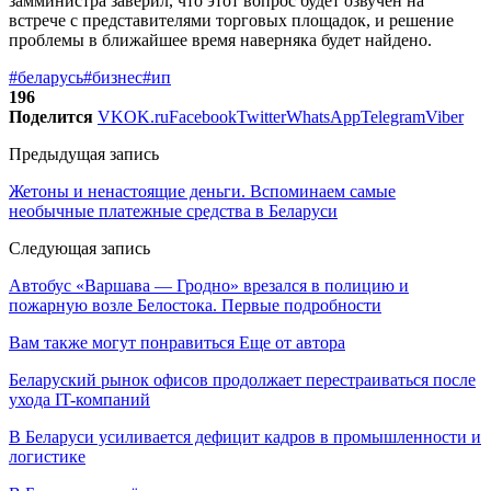
замминистра заверил, что этот вопрос будет озвучен на
встрече с представителями торговых площадок, и решение
проблемы в ближайшее время наверняка будет найдено.
#беларусь
#бизнес
#ип
196
Поделится
VK
OK.ru
Facebook
Twitter
WhatsApp
Telegram
Viber
Предыдущая запись
Жетоны и ненастоящие деньги. Вспоминаем самые
необычные платежные средства в Беларуси
Следующая запись
Автобус «Варшава — Гродно» врезался в полицию и
пожарную возле Белостока. Первые подробности
Вам также могут понравиться
Еще от автора
Беларуский рынок офисов продолжает перестраиваться после
ухода IT-компаний
В Беларуси усиливается дефицит кадров в промышленности и
логистике