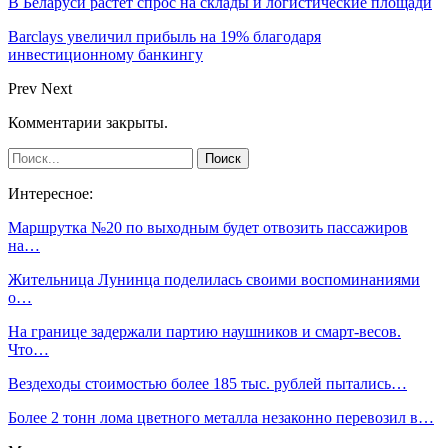
В Беларуси растёт спрос на склады и логистические площади
Barclays увеличил прибыль на 19% благодаря
инвестиционному банкингу
Prev
Next
Комментарии закрыты.
Интересное:
Маршрутка №20 по выходным будет отвозить пассажиров
на…
Жительница Лунинца поделилась своими воспоминаниями
о…
На границе задержали партию наушников и смарт-весов.
Что…
Вездеходы стоимостью более 185 тыс. рублей пытались…
Более 2 тонн лома цветного металла незаконно перевозил в…