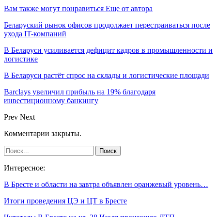
Вам также могут понравиться
Еще от автора
Беларуский рынок офисов продолжает перестраиваться после
ухода IT-компаний
В Беларуси усиливается дефицит кадров в промышленности и
логистике
В Беларуси растёт спрос на склады и логистические площади
Barclays увеличил прибыль на 19% благодаря
инвестиционному банкингу
Prev
Next
Комментарии закрыты.
Интересное:
В Бресте и области на завтра объявлен оранжевый уровень…
Итоги проведения ЦЭ и ЦТ в Бресте