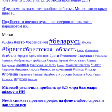
Читатель: В Бресте на ул. 28 Июля произошло ДТП
«Где-то минваты может вообще не быть». Минчанин вскрыл
швы в…
Под Брестом военнослужащие совершили прыжки с
парашютом из…
Метки
#беларусь
#авто
#барановичи
#tochka
#берёза
#брест
#брестская_область
#вело
#германия
#гибель
#дети
#зарплата
#животное
#гродно
#дальнобойщик
#здоровье
#контрабанда
#кража
#кобрин
#курс_валют
#литва
#каменец
#кредит
#минск
#налог
#мошенничество
#минская_область
#медицина
#мото
#новости компаний
#недвижимость
#пинск
#пожар
#наркотик
#польша
#работа
#россия
#суд
#сигарета
#приговор
#пьяный
#такси
#футбол
#школа
#топливо
Microsoft увеличила прибыль до $25 млрд благодаря
облаку и ИИ
Nestle снижает прогноз продаж на фоне слабого спроса и
давления цен