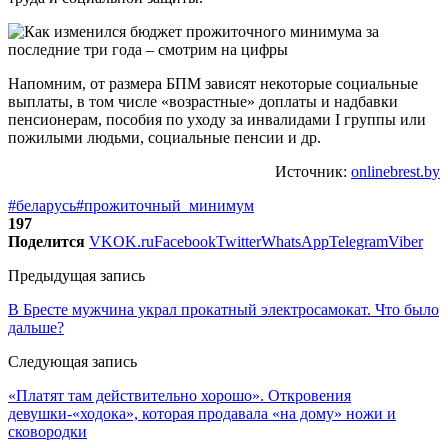
Напомним, от размера БПМ зависят некоторые социальные
выплаты, в том числе «возрастные» доплаты и надбавки
пенсионерам, пособия по уходу за инвалидами I группы или
пожилыми людьми, социальные пенсии и др.
Источник:
onlinebrest.by
#беларусь
#прожиточный_минимум
197
Поделится
VK
OK.ru
Facebook
Twitter
WhatsApp
Telegram
Viber
Предыдущая запись
В Бресте мужчина украл прокатный электросамокат. Что было
дальше?
Следующая запись
«Платят там действительно хорошо». Откровения
девушки-«ходока», которая продавала «на дому» ножи и
сковородки