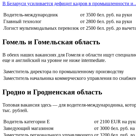
В Беларуси усиливается дефицит кадров в промышленности и
Водитель-международник
от 3500 бел. руб. на руки
Главный технолог
от 2800 бел. руб. на руки
Логист мультимодальных перевозок
от 2500 бел. руб. до вычет
Гомель и Гомельская область
В обеих наших вакансиях для Гомеля и области ищут специалис
еще и английский на уровне не ниже intermediate.
Заместитель директора по промышленному производству
Заместитель начальника коммерческого управления по снабже
Гродно и Гродненская область
Топовая вакансия здесь — для водителя-международника, котор
тыс. рублей.
Водитель категории Е
от 2100 EUR на рук
Заведующий магазином
от 3000 бел. руб. на
Заместитель регионального управляющего
от 3200 бел. руб. д