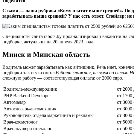
Поделится
С вами — наша рубрика «Кому платят выше средней». По да
зарабатывать выше средней? У нас есть ответ. Спойлер: не
Специалисты сайта rabota.by проанализировали вакансии на са
подборке, актуальны на 20 апреля 2023 года.
Минск и Минская область
Водитель может зарабатывать как айтишник. Речь идет, конечн
подборки так и указано: «
Работа сложная, не всем по силам. Н
сложную работу — соответствующая оплата: от 2000 евро.
Водитель-международник
от 2000
PHP Backend Developer
от 1700
Автомаляр
от 3000 
Автослесарь/автомеханик
от 3000 
Руководитель отдела маркетинга и рекламы
от 3000 
Врач-косметолог
от 5000 
Врач-акушер-гинеколог
от 5000 