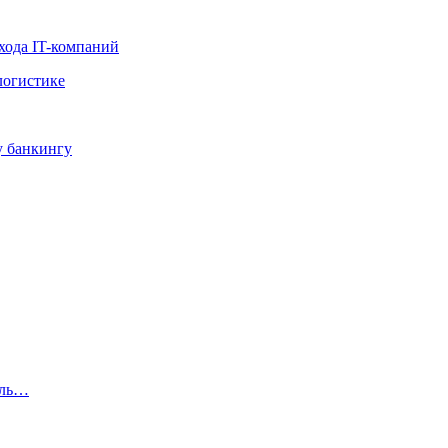
хода IT-компаний
логистике
у банкингу
иль…