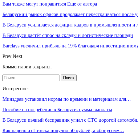
Вам также могут понравиться
Еще от автора
Беларуский рынок офисов продолжает перестраиваться после у
В Беларуси усиливается дефицит кадров в промышленности и 
В Беларуси растёт спрос на склады и логистические площади
Barclays увеличил прибыль на 19% благодаря инвестиционном
Prev
Next
Комментарии закрыты.
Интересное:
Минздрав установил нормы по времени и материалам для…
Пособие на погребение в Беларуси: сумма выплаты
В Беларуси пьяный бесправник угнал с СТО дорогой автомоб
Как парень из Пинска получил 50 рублей, а «бонусом»…