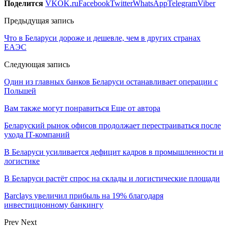
Поделится
VK
OK.ru
Facebook
Twitter
WhatsApp
Telegram
Viber
Предыдущая запись
Что в Беларуси дороже и дешевле, чем в других странах
ЕАЭС
Следующая запись
Один из главных банков Беларуси останавливает операции с
Польшей
Вам также могут понравиться
Еще от автора
Беларуский рынок офисов продолжает перестраиваться после
ухода IT-компаний
В Беларуси усиливается дефицит кадров в промышленности и
логистике
В Беларуси растёт спрос на склады и логистические площади
Barclays увеличил прибыль на 19% благодаря
инвестиционному банкингу
Prev
Next