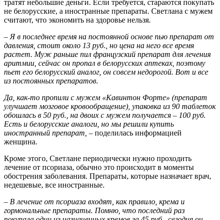
тратят небольшие деньги. Если требуется, стараются покупать
не белорусские, а иностранные препараты. Светлана с мужем
считают, что экономить на здоровье нельзя.
– Я в последнее время на постоянной основе пью препарат от
давления, стоит около 13 руб., но цена на него все время
растет. Муж раньше пил французский препарат для лечения
аритмии, сейчас он пропал в белорусских аптеках, поэтому
пьет его белорусский аналог, он совсем недорогой. Вот и все
из постоянных препаратов.
Да, как-то пропили с мужем «Кавинтон Форте» (препарат
улучшает мозговое кровообращение), упаковка из 90 таблеток
обошлась в 50 руб., на двоих с мужем получается – 100 руб.
Есть и белорусские аналоги, но мы решили купить
иностранный препарат, –
поделилась информацией
женщина.
Кроме этого, Светлане периодически нужно проходить
лечение от псориаза, обычно это происходит в моменты
обострения заболевания. Препараты, которые назначает врач,
недешевые, все иностранные.
– В лечение от псориаза входят, как правило, крема и
гормональные препараты. Помню, что последний раз
покупала один из назначенных кремов за 45 руб., сегодня он