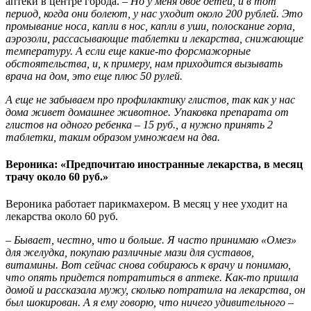
аптеки в центре города.
– Но у меня двое детей, и в тот
период, когда они болеют, у нас уходит около 200 рублей. Это
промывание носа, капли в нос, капли в уши, полоскание горла,
аэрозоли, рассасывающие таблетки и лекарства, снижающие
температуру. А если еще какие-то форсмажорные
обстоятельства, и, к примеру, нам приходится вызывать
врача на дом, это еще плюс 50 рулей.
А еще не забываем про профилактику глистов, так как у нас
дома живет домашнее животное. Упаковка препарата от
глистов на одного ребенка – 15 руб., а нужно принять 2
таблетки, таким образом умножаем на два.
Вероника: «Предпочитаю иностранные лекарства, в месяц
трачу около 60 руб.»
Вероника работает парикмахером. В месяц у нее уходит на
лекарства около 60 руб.
– Бывает, честно, что и больше. Я часто принимаю «Омез»
для желудка, покупаю различные мази для суставов,
витамины. Вот сейчас снова собираюсь к врачу и понимаю,
что опять придется потратиться в аптеке. Как-то пришла
домой и рассказала мужу, сколько потратила на лекарства, он
был шокирован. А я ему говорю, что ничего удивительного –