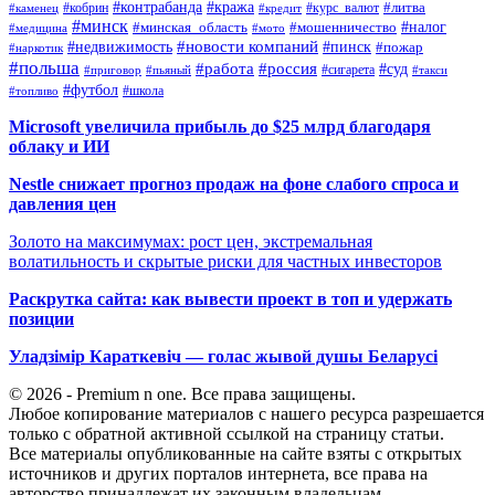
#контрабанда
#кража
#кобрин
#курс_валют
#литва
#каменец
#кредит
#минск
#налог
#мошенничество
#минская_область
#медицина
#мото
#новости компаний
#недвижимость
#пинск
#пожар
#наркотик
#польша
#работа
#россия
#суд
#сигарета
#приговор
#пьяный
#такси
#футбол
#школа
#топливо
Microsoft увеличила прибыль до $25 млрд благодаря
облаку и ИИ
Nestle снижает прогноз продаж на фоне слабого спроса и
давления цен
Золото на максимумах: рост цен, экстремальная
волатильность и скрытые риски для частных инвесторов
Раскрутка сайта: как вывести проект в топ и удержать
позиции
Уладзімір Караткевіч — голас жывой душы Беларусі
© 2026 - Premium n one. Все права защищены.
Любое копирование материалов с нашего ресурса разрешается
только с обратной активной ссылкой на страницу статьи.
Все материалы опубликованные на сайте взяты с открытых
источников и других порталов интернета, все права на
авторство принадлежат их законным владельцам.