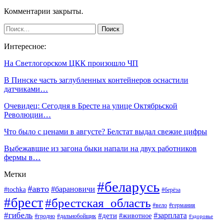
Комментарии закрыты.
Интересное:
На Светлогорском ЦКК произошло ЧП
В Пинске часть заглубленных контейнеров оснастили
датчиками…
Очевидец: Сегодня в Бресте на улице Октябрьской
Революции…
Что было с ценами в августе? Белстат выдал свежие цифры
Выбежавшие из загона быки напали на двух работников
фермы в…
Метки
#беларусь
#авто
#барановичи
#tochka
#берёза
#брест
#брестская_область
#вело
#германия
#гибель
#дети
#зарплата
#животное
#гродно
#дальнобойщик
#здоровье