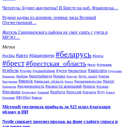
Читатель: Будьте аккуратны! В Бресте на наб. Франциска…
Редкие кадры из архивов: первые часы Великой
Отечественной…
Житель Ганцевичского района не смог снять с учета в
МРЭО…
Метки
#беларусь
#авто
#барановичи
#tochka
#берёза
#брест
#брестская_область
#вело
#германия
#гибель
#дети
#зарплата
#животное
#гродно
#дальнобойщик
#здоровье
#контрабанда
#кража
#кобрин
#курс_валют
#литва
#каменец
#кредит
#минск
#налог
#мошенничество
#минская_область
#медицина
#мото
#новости компаний
#недвижимость
#пинск
#пожар
#наркотик
#польша
#работа
#россия
#суд
#сигарета
#приговор
#пьяный
#такси
#футбол
#школа
#топливо
Microsoft увеличила прибыль до $25 млрд благодаря
облаку и ИИ
Nestle снижает прогноз продаж на фоне слабого спроса и
давления цен