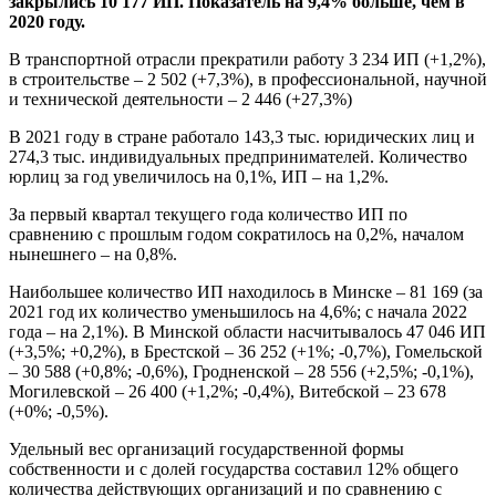
закрылись 10 177 ИП. Показатель на 9,4% больше, чем в
2020 году.
В транспортной отрасли прекратили работу 3 234 ИП (+1,2%),
в строительстве – 2 502 (+7,3%), в профессиональной, научной
и технической деятельности – 2 446 (+27,3%)
В 2021 году в стране работало 143,3 тыс. юридических лиц и
274,3 тыс. индивидуальных предпринимателей. Количество
юрлиц за год увеличилось на 0,1%, ИП – на 1,2%.
За первый квартал текущего года количество ИП по
сравнению с прошлым годом сократилось на 0,2%, началом
нынешнего – на 0,8%.
Наибольшее количество ИП находилось в Минске – 81 169 (за
2021 год их количество уменьшилось на 4,6%; с начала 2022
года – на 2,1%). В Минской области насчитывалось 47 046 ИП
(+3,5%; +0,2%), в Брестской – 36 252 (+1%; -0,7%), Гомельской
– 30 588 (+0,8%; -0,6%), Гродненской – 28 556 (+2,5%; -0,1%),
Могилевской – 26 400 (+1,2%; -0,4%), Витебской – 23 678
(+0%; -0,5%).
Удельный вес организаций государственной формы
собственности и с долей государства составил 12% общего
количества действующих организаций и по сравнению с