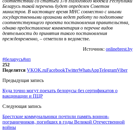
соответствии со статьей 378 Налогового кодекса Республики
Беларусь такой перечень будет определен Советом
министров. В настоящее время МНС совместно с иными
государственными органами ведет работу по подготовке
соответствующего проекта постановления правительства,
однако предоставление комментария о перечне видов
деятельности до принятия такого постановления
преждевременно, –
отметили в ведомстве.
Источник:
onlinebrest.by
#беларусь
#ип
252
Поделится
VK
OK.ru
Facebook
Twitter
WhatsApp
Telegram
Viber
Предыдущая запись
Куда точно могут поехать белорусы без сертификатов о
вакцинации и ПЦР
Следующая запись
Брестские коммунальники почтили память воинов-
пограничников, погибших в годы Великой Отечественной
войны