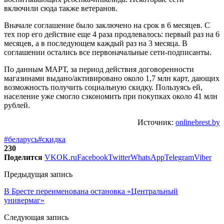
включили сюда также ветеранов.
Вначале соглашение было заключено на срок в 6 месяцев. С
тех пор его действие еще 4 раза продлевалось: первый раз на 6
месяцев, а в последующем каждый раз на 3 месяца. В
соглашении остались все первоначальные сети-подписанты.
По данным МАРТ, за период действия договоренности
магазинами выдано/активировано около 1,7 млн карт, дающих
возможность получить социальную скидку. Пользуясь ей,
население уже смогло сэкономить при покупках около 41 млн
рублей.
Источник:
onlinebrest.by
#беларусь
#скидка
230
Поделится
VK
OK.ru
Facebook
Twitter
WhatsApp
Telegram
Viber
Предыдущая запись
В Бресте переименована остановка «Центральный
универмаг»
Следующая запись