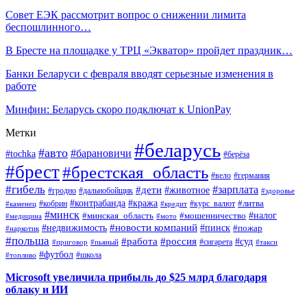
Совет ЕЭК рассмотрит вопрос о снижении лимита
беспошлинного…
В Бресте на площадке у ТРЦ «Экватор» пройдет праздник…
Банки Беларуси с февраля вводят серьезные изменения в
работе
Минфин: Беларусь скоро подключат к UnionPay
Метки
#беларусь
#авто
#барановичи
#tochka
#берёза
#брест
#брестская_область
#вело
#германия
#гибель
#дети
#зарплата
#животное
#гродно
#дальнобойщик
#здоровье
#контрабанда
#кража
#кобрин
#курс_валют
#литва
#каменец
#кредит
#минск
#налог
#мошенничество
#минская_область
#медицина
#мото
#новости компаний
#недвижимость
#пинск
#пожар
#наркотик
#польша
#работа
#россия
#суд
#сигарета
#приговор
#пьяный
#такси
#футбол
#школа
#топливо
Microsoft увеличила прибыль до $25 млрд благодаря
облаку и ИИ