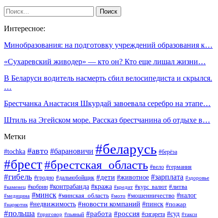
Интересное:
Минобразования: на подготовку учреждений образования к…
«Сухаревский живодер» — кто он? Кто еще лишал жизни…
В Беларуси водитель насмерть сбил велосипедиста и скрылся.
…
Брестчанка Анастасия Шкурдай завоевала серебро на этапе…
Штиль на Эгейском море. Рассказ брестчанина об отдыхе в…
Метки
#беларусь
#авто
#барановичи
#tochka
#берёза
#брест
#брестская_область
#вело
#германия
#гибель
#дети
#зарплата
#животное
#гродно
#дальнобойщик
#здоровье
#контрабанда
#кража
#кобрин
#курс_валют
#литва
#каменец
#кредит
#минск
#налог
#мошенничество
#минская_область
#медицина
#мото
#новости компаний
#недвижимость
#пинск
#пожар
#наркотик
#польша
#работа
#россия
#суд
#сигарета
#приговор
#пьяный
#такси