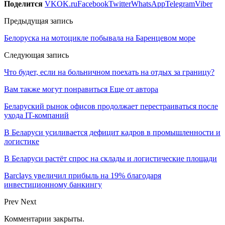
Поделится
VK
OK.ru
Facebook
Twitter
WhatsApp
Telegram
Viber
Предыдущая запись
Белоруска на мотоцикле побывала на Баренцевом море
Следующая запись
Что будет, если на больничном поехать на отдых за границу?
Вам также могут понравиться
Еще от автора
Беларуский рынок офисов продолжает перестраиваться после
ухода IT-компаний
В Беларуси усиливается дефицит кадров в промышленности и
логистике
В Беларуси растёт спрос на склады и логистические площади
Barclays увеличил прибыль на 19% благодаря
инвестиционному банкингу
Prev
Next
Комментарии закрыты.