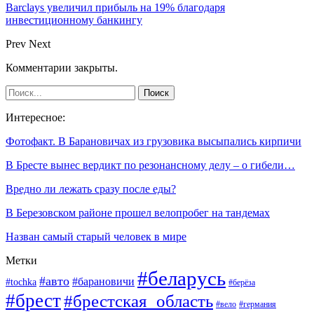
Barclays увеличил прибыль на 19% благодаря
инвестиционному банкингу
Prev
Next
Комментарии закрыты.
Интересное:
Фотофакт. В Барановичах из грузовика высыпались кирпичи
В Бресте вынес вердикт по резонансному делу – о гибели…
Вредно ли лежать сразу после еды?
В Березовском районе прошел велопробег на тандемах
Назван самый старый человек в мире
Метки
#беларусь
#авто
#барановичи
#tochka
#берёза
#брест
#брестская_область
#вело
#германия