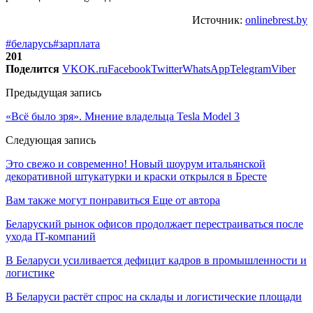
Источник:
onlinebrest.by
#беларусь
#зарплата
201
Поделится
VK
OK.ru
Facebook
Twitter
WhatsApp
Telegram
Viber
Предыдущая запись
«Всё было зря». Мнение владельца Tesla Model 3
Следующая запись
Это свежо и современно! Новый шоурум итальянской
декоративной штукатурки и краски открылся в Бресте
Вам также могут понравиться
Еще от автора
Беларуский рынок офисов продолжает перестраиваться после
ухода IT-компаний
В Беларуси усиливается дефицит кадров в промышленности и
логистике
В Беларуси растёт спрос на склады и логистические площади