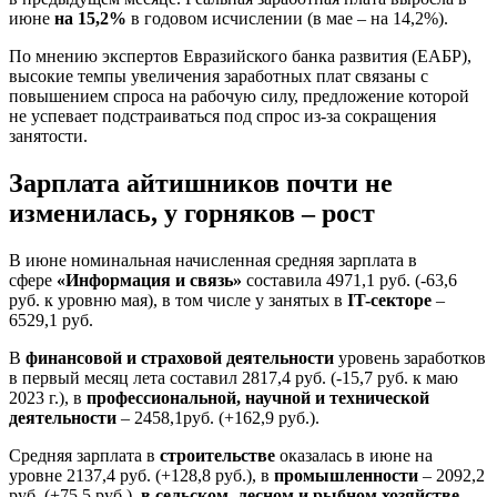
июне
на 15,2%
в годовом исчислении (в мае – на 14,2%).
По мнению экспертов Евразийского банка развития (ЕАБР),
высокие темпы увеличения заработных плат связаны с
повышением спроса на рабочую силу, предложение которой
не успевает подстраиваться под спрос из-за сокращения
занятости.
Зарплата айтишников почти не
изменилась, у горняков – рост
В июне номинальная начисленная средняя зарплата в
сфере
«Информация и связь»
составила 4971,1 руб. (-63,6
руб. к уровню мая), в том числе у занятых в
IT-секторе
–
6529,1 руб.
В
финансовой и страховой деятельности
уровень заработков
в первый месяц лета составил 2817,4 руб. (-15,7 руб. к маю
2023 г.), в
профессиональной, научной и технической
деятельности
– 2458,1руб. (+162,9 руб.).
Средняя зарплата в
строительстве
оказалась в июне на
уровне 2137,4 руб. (+128,8 руб.), в
промышленности
– 2092,2
руб. (+75,5 руб.),
в сельском, лесном и рыбном хозяйстве
–