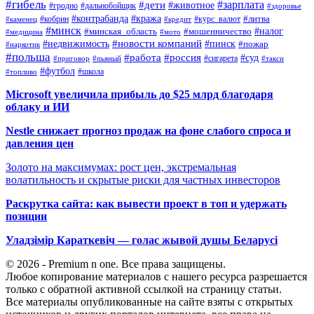
#гибель
#дети
#зарплата
#животное
#гродно
#дальнобойщик
#здоровье
#контрабанда
#кража
#кобрин
#курс_валют
#литва
#каменец
#кредит
#минск
#налог
#мошенничество
#минская_область
#медицина
#мото
#новости компаний
#недвижимость
#пинск
#пожар
#наркотик
#польша
#работа
#россия
#суд
#сигарета
#приговор
#пьяный
#такси
#футбол
#школа
#топливо
Microsoft увеличила прибыль до $25 млрд благодаря
облаку и ИИ
Nestle снижает прогноз продаж на фоне слабого спроса и
давления цен
Золото на максимумах: рост цен, экстремальная
волатильность и скрытые риски для частных инвесторов
Раскрутка сайта: как вывести проект в топ и удержать
позиции
Уладзімір Караткевіч — голас жывой душы Беларусі
© 2026 - Premium n one. Все права защищены.
Любое копирование материалов с нашего ресурса разрешается
только с обратной активной ссылкой на страницу статьи.
Все материалы опубликованные на сайте взяты с открытых