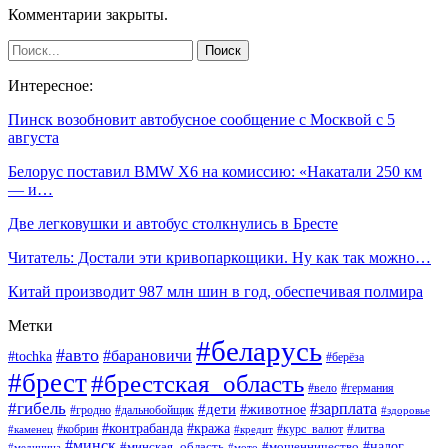
Комментарии закрыты.
Интересное:
Пинск возобновит автобусное сообщение с Москвой с 5
августа
Белорус поставил BMW X6 на комиссию: «Накатали 250 км
— и…
Две легковушки и автобус столкнулись в Бресте
Читатель: Достали эти кривопаркощики. Ну как так можно…
Китай производит 987 млн шин в год, обеспечивая полмира
Метки
#беларусь
#авто
#барановичи
#tochka
#берёза
#брест
#брестская_область
#вело
#германия
#гибель
#дети
#зарплата
#животное
#гродно
#дальнобойщик
#здоровье
#контрабанда
#кража
#кобрин
#курс_валют
#литва
#каменец
#кредит
#минск
#налог
#мошенничество
#минская_область
#медицина
#мото