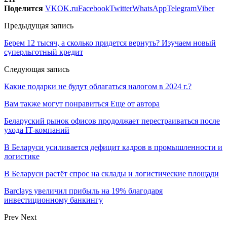
Поделится
VK
OK.ru
Facebook
Twitter
WhatsApp
Telegram
Viber
Предыдущая запись
Берем 12 тысяч, а сколько придется вернуть? Изучаем новый
суперльготный кредит
Следующая запись
Какие подарки не будут облагаться налогом в 2024 г.?
Вам также могут понравиться
Еще от автора
Беларуский рынок офисов продолжает перестраиваться после
ухода IT-компаний
В Беларуси усиливается дефицит кадров в промышленности и
логистике
В Беларуси растёт спрос на склады и логистические площади
Barclays увеличил прибыль на 19% благодаря
инвестиционному банкингу
Prev
Next