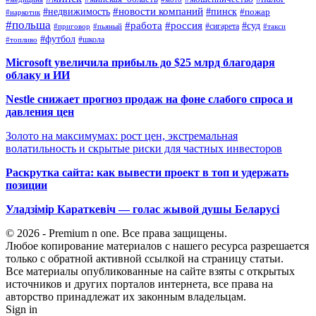
#новости компаний
#недвижимость
#пинск
#пожар
#наркотик
#польша
#работа
#россия
#суд
#сигарета
#приговор
#пьяный
#такси
#футбол
#школа
#топливо
Microsoft увеличила прибыль до $25 млрд благодаря
облаку и ИИ
Nestle снижает прогноз продаж на фоне слабого спроса и
давления цен
Золото на максимумах: рост цен, экстремальная
волатильность и скрытые риски для частных инвесторов
Раскрутка сайта: как вывести проект в топ и удержать
позиции
Уладзімір Караткевіч — голас жывой душы Беларусі
© 2026 - Premium n one. Все права защищены.
Любое копирование материалов с нашего ресурса разрешается
только с обратной активной ссылкой на страницу статьи.
Все материалы опубликованные на сайте взяты с открытых
источников и других порталов интернета, все права на
авторство принадлежат их законным владельцам.
Sign in