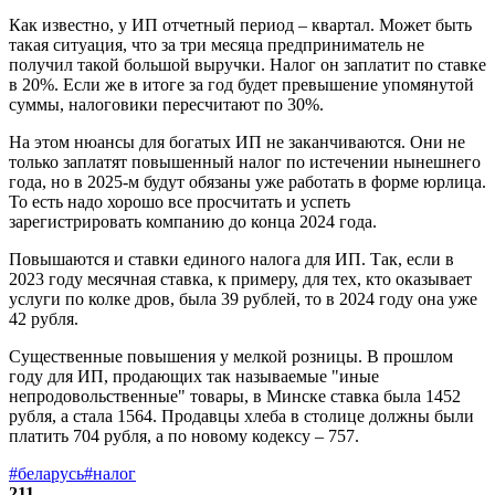
Как известно, у ИП отчетный период – квартал. Может быть
такая ситуация, что за три месяца предприниматель не
получил такой большой выручки. Налог он заплатит по ставке
в 20%. Если же в итоге за год будет превышение упомянутой
суммы, налоговики пересчитают по 30%.
На этом нюансы для богатых ИП не заканчиваются. Они не
только заплатят повышенный налог по истечении нынешнего
года, но в 2025-м будут обязаны уже работать в форме юрлица.
То есть надо хорошо все просчитать и успеть
зарегистрировать компанию до конца 2024 года.
Повышаются и ставки единого налога для ИП. Так, если в
2023 году месячная ставка, к примеру, для тех, кто оказывает
услуги по колке дров, была 39 рублей, то в 2024 году она уже
42 рубля.
Существенные повышения у мелкой розницы. В прошлом
году для ИП, продающих так называемые "иные
непродовольственные" товары, в Минске ставка была 1452
рубля, а стала 1564. Продавцы хлеба в столице должны были
платить 704 рубля, а по новому кодексу – 757.
#беларусь
#налог
211