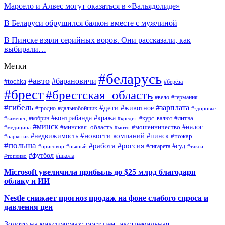
Марсело и Алвес могут оказаться в «Вальядолиде»
В Беларуси обрушился балкон вместе с мужчиной
В Пинске взяли серийных воров. Они рассказали, как
выбирали…
Метки
#беларусь
#авто
#барановичи
#tochka
#берёза
#брест
#брестская_область
#вело
#германия
#гибель
#дети
#зарплата
#животное
#гродно
#дальнобойщик
#здоровье
#контрабанда
#кража
#кобрин
#курс_валют
#литва
#каменец
#кредит
#минск
#налог
#мошенничество
#минская_область
#медицина
#мото
#новости компаний
#недвижимость
#пинск
#пожар
#наркотик
#польша
#работа
#россия
#суд
#сигарета
#приговор
#пьяный
#такси
#футбол
#школа
#топливо
Microsoft увеличила прибыль до $25 млрд благодаря
облаку и ИИ
Nestle снижает прогноз продаж на фоне слабого спроса и
давления цен
Золото на максимумах: рост цен, экстремальная