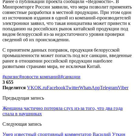
Ранее о публикации проекта сообщили «Ведомости». В
Минпромторге России заявили, что мера позволит применять
совместные разработки в местной продукции. При этом один
из источников издания в одной из компаний-производителей
электроники заявил, что такая инициатива может привести к
попаданию на российских рынок китайской продукции под
видом белорусской из-за недостаточного уровня проверки
сведений об их происхождении.
С принятием данных поправок, продукция белорусской
промышленности может попасть под все санкции, введенные
ранее в отношении российской продукции наиболее
развитыми странами мира, не исключая Китай.
#кризис
#новости компаний
#санкции
3 655
Поделится
VK
OK.ru
Facebook
Twitter
WhatsApp
Telegram
Viber
Предыдущая запись
Женщина частично потеряла слух из-за того, что два года
спала в наушниках
Следующая запись
Умер известный спортивный комментатор Василий Уткин