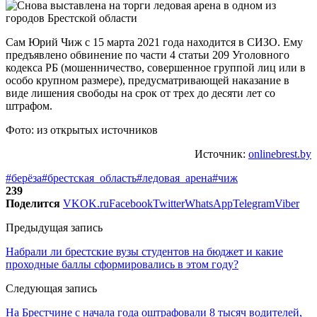
Сам Юрий Чиж с 15 марта 2021 года находится в СИЗО. Ему
предъявлено обвинение по части 4 статьи 209 Уголовного
кодекса РБ (мошенничество, совершенное группой лиц или в
особо крупном размере), предусматривающей наказание в
виде лишения свободы на срок от трех до десяти лет со
штрафом.
Фото: из открытых источников
Источник:
onlinebrest.by
#берёза
#брестская_область
#ледовая_арена
#чиж
239
Поделится
VK
OK.ru
Facebook
Twitter
WhatsApp
Telegram
Viber
Предыдущая запись
Набрали ли брестские вузы студентов на бюджет и какие
проходные баллы сформировались в этом году?
Следующая запись
На Брестчине с начала года оштрафовали 8 тысяч водителей,