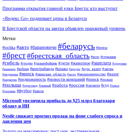
Программа открытия главной елки Бреста: кто выступит
«Яндекс Go» поднимает цены в Беларуси
В Брестской области на завтра объявлен оранжевый уровень
Метки
#беларусь
#авто
#барановичи
#tochka
#берёза
#брест
#брестская_область
#вело
#германия
#гибель
#дети
#зарплата
#животное
#гродно
#дальнобойщик
#здоровье
#контрабанда
#кража
#кобрин
#курс_валют
#литва
#каменец
#кредит
#минск
#налог
#мошенничество
#минская_область
#медицина
#мото
#новости компаний
#недвижимость
#пинск
#пожар
#наркотик
#польша
#работа
#россия
#суд
#сигарета
#приговор
#пьяный
#такси
#футбол
#школа
#топливо
Microsoft увеличила прибыль до $25 млрд благодаря
облаку и ИИ
Nestle снижает прогноз продаж на фоне слабого спроса и
давления цен
Золото на максимумах: рост цен, экстремальная