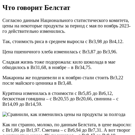
Что говорит Белстат
Согласно данным Национального статистического комитета,
цены на некоторые продукты за период с мая по ноябрь 2023-
го действительно изменились.
Так, стоимость риса в среднем выросла с Br3,98 до Br4,12.
Цена пшеничного хлеба изменилась с Br3,87 до Br3,96.
Сладкая жизнь тоже подорожала: кило шоколада в мае
обходилось в Br31,68, в ноябре – в Br34,75.
Макароны же подешевели и к ноябрю стали стоить Br3,22
после майского ценника в Br3,48.
Курятина изменилась в стоимости с Br5,85 до Br6,12,
бескостная говядина – с Br20,55 до Br20,66, свинина – с
Br14,09 до Br14,59.
Как ни странно, молоко, по данным Белстата, в цене выросло:
с Br1,86 до Br1,97. Сметана – с Br6,94 до Br7,31. А вот творог