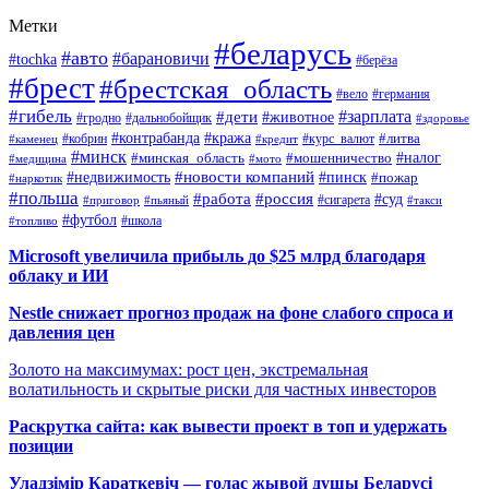
Метки
#беларусь
#авто
#барановичи
#tochka
#берёза
#брест
#брестская_область
#вело
#германия
#гибель
#дети
#зарплата
#животное
#гродно
#дальнобойщик
#здоровье
#контрабанда
#кража
#кобрин
#курс_валют
#литва
#каменец
#кредит
#минск
#налог
#мошенничество
#минская_область
#медицина
#мото
#новости компаний
#недвижимость
#пинск
#пожар
#наркотик
#польша
#работа
#россия
#суд
#сигарета
#приговор
#пьяный
#такси
#футбол
#школа
#топливо
Microsoft увеличила прибыль до $25 млрд благодаря
облаку и ИИ
Nestle снижает прогноз продаж на фоне слабого спроса и
давления цен
Золото на максимумах: рост цен, экстремальная
волатильность и скрытые риски для частных инвесторов
Раскрутка сайта: как вывести проект в топ и удержать
позиции
Уладзімір Караткевіч — голас жывой душы Беларусі