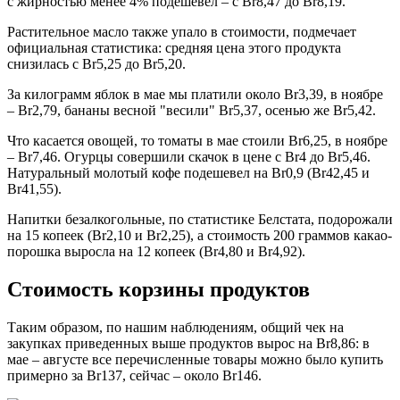
с жирностью менее 4% подешевел – с Br8,47 до Br8,19.
Растительное масло также упало в стоимости, подмечает
официальная статистика: средняя цена этого продукта
снизилась с Br5,25 до Br5,20.
За килограмм яблок в мае мы платили около Br3,39, в ноябре
– Br2,79, бананы весной "весили" Br5,37, осенью же Br5,42.
Что касается овощей, то томаты в мае стоили Br6,25, в ноябре
– Br7,46. Огурцы совершили скачок в цене с Br4 до Br5,46.
Натуральный молотый кофе подешевел на Br0,9 (Br42,45 и
Br41,55).
Напитки безалкогольные, по статистике Белстата, подорожали
на 15 копеек (Br2,10 и Br2,25), а стоимость 200 граммов какао-
порошка выросла на 12 копеек (Br4,80 и Br4,92).
Стоимость корзины продуктов
Таким образом, по нашим наблюдениям, общий чек на
закупках приведенных выше продуктов вырос на Br8,86: в
мае – августе все перечисленные товары можно было купить
примерно за Br137, сейчас – около Br146.