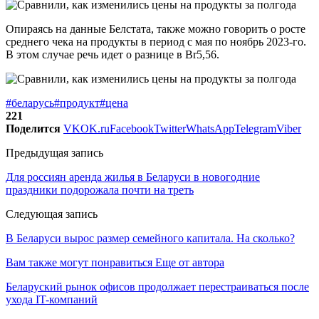
Опираясь на данные Белстата, также можно говорить о росте
среднего чека на продукты в период с мая по ноябрь 2023-го.
В этом случае речь идет о разнице в Br5,56.
#беларусь
#продукт
#цена
221
Поделится
VK
OK.ru
Facebook
Twitter
WhatsApp
Telegram
Viber
Предыдущая запись
Для россиян аренда жилья в Беларуси в новогодние
праздники подорожала почти на треть
Следующая запись
В Беларуси вырос размер семейного капитала. На сколько?
Вам также могут понравиться
Еще от автора
Беларуский рынок офисов продолжает перестраиваться после
ухода IT-компаний