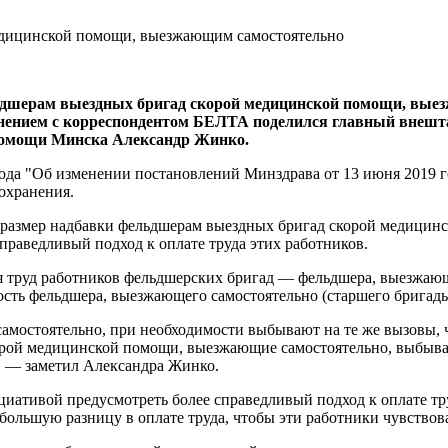
льдшерам выездных бригад скорой медицинской помощи, вые
 мнением с корреспондентом БЕЛТА поделился главный внеш
 помощи Минска Александр Жинко.
года "Об изменении постановлений Минздрава от 13 июня 2019 
охранения.
чен размер надбавки фельдшерам выездных бригад скорой медици
праведливый подход к оплате труда этих работников.
я труд работников фельдшерских бригад — фельдшера, выезжающе
ость фельдшера, выезжающего самостоятельно (старшего бригады
мостоятельно, при необходимости выбывают на те же вызовы, ч
рой медицинской помощи, выезжающие самостоятельно, выбывают
", — заметил Александра Жинко.
иативой предусмотреть более справедливый подход к оплате тр
большую разницу в оплате труда, чтобы эти работники чувство