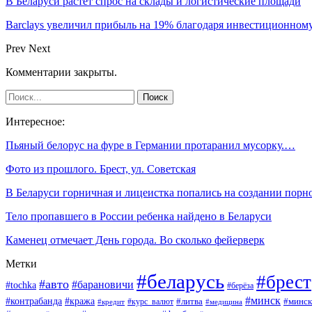
В Беларуси растёт спрос на склады и логистические площади
Barclays увеличил прибыль на 19% благодаря инвестиционном
Prev
Next
Комментарии закрыты.
Интересное:
Пьяный белорус на фуре в Германии протаранил мусорку.…
Фото из прошлого. Брест, ул. Советская
В Беларуси горничная и лицеистка попались на создании порн
Тело пропавшего в России ребенка найдено в Беларуси
Каменец отмечает День города. Во сколько фейерверк
Метки
#беларусь
#брест
#авто
#барановичи
#tochka
#берёза
#минск
#контрабанда
#кража
#курс_валют
#литва
#минск
#кредит
#медицина