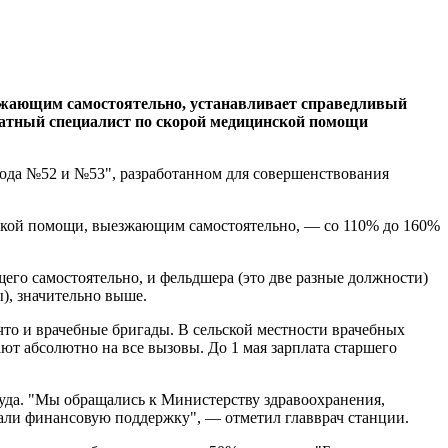
зжающим самостоятельно, устанавливает справедливый
татный специалист по скорой медицинской помощи
года №52 и №53", разработанном для совершенствования
нской помощи, выезжающим самостоятельно, — со 110% до 160%
го самостоятельно, и фельдшера (это две разные должности)
), значительно выше.
то и врачебные бригады. В сельской местности врачебных
 абсолютно на все вызовы. До 1 мая зарплата старшего
уда. "Мы обращались к Министерству здравоохранения,
вали финансовую поддержку", — отметил главврач станции.