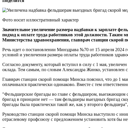
Поделится
Фото носит иллюстративный характер
Значительное увеличение размера надбавки к зарплате фе
подход к оплате труда работников этой должности. Таким
Министерства здравоохранения, главврач станции скорой
Речь идет о постановлении Минздрава №70 от 15 апреля 2024 
условий и увеличения размера оплаты труда работников здраво
Согласно документу, который вступил в силу с 1 мая, увели
оклада. Тем самым, по словам Александра Жинко, установлен с
Главврач станции скорой помощи Минска пояснил, что до 1 ма
оплачивался практически одинаково. Вместе с тем ответственн
"Фельдшерские бригады во главе с фельдшером, выезжающим са
бригад в принципе нет — там фельдшеры выездных бригад ско
бригады была практически такой же, как у второго фельдшера
Руководство станции скорой помощи Минска выступило с иниц
отраслевому профсоюзу с предложением установить хотя бы не