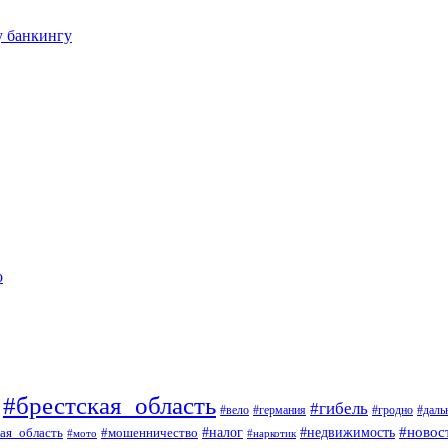
у банкингу
о
#брестская_область
#гибель
#вело
#гродно
#даль
#германия
#налог
#новос
#мошенничество
#недвижимость
ая_область
#мото
#наркотик