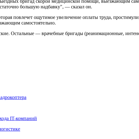
 выездных бригад скорой медицинской помощи, выезжающим само
статочно большую надбавку", — сказал он.
которая повлечет ощутимое увеличение оплаты труда, простимул
зжающим самостоятельно.
кие. Остальные — врачебные бригады (реанимационные, интенс
вадрокоптера
хода IT-компаний
логистике