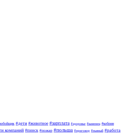
#дети
#зарплата
#животное
нобойщик
#кобрин
#здоровье
#каменец
#польша
ти компаний
#работа
#пинск
#пожар
#приговор
#пьяный