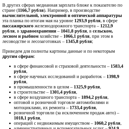
В других сферах медианная зарплата ближе к показателю по
стране (
1166,7 рубля
). Например, в производстве
вычислительной, электронной и оптической аппаратуры
эта планка по итогам мая на уровне
1293,9 рубля
, в сфере
пассажирского
железнодорожного транспорта –
1212,9
рубля
, в
здравоохранении
–
1041,8 рубля
, в
сельском,
лесном и рыбном
хозяйстве –
1066,1 рубля
, при этом в
лесоводстве и лесозаготовках –
1345,8 рубля
;
Приведем для полноты картины данные и по некоторым
другим сферам
:
в сфере финансовой и страховой деятельности –
1583,4
рубля
,
в сфере научных исследований и разработок –
1398,9
рубля
,
в промышленности в целом –
1325,9 рубля
,
в строительстве –
1301,4 рубля
,
в сфере воздушного транспорта –
1894,2 рубля
,
оптовой и розничной торговле автомобилями и
мотоциклами, их ремонта –
1733,4 рубля
,
розничной торговли (за исключением продаж авто) –
1018,1 рубля
,
операций с недвижимым имуществом –
1060,2 рубля
,
административных и вспомогательных услуг –
924,9