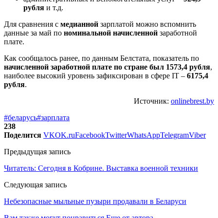
рубля
и т.д.
Для сравнения с
медианной
зарплатой можно вспомнить
данные за май по
номинальной начисленной
заработной
плате.
Как сообщалось ранее, по данным Белстата, показатель по
начисленной заработной плате по стране был 1573,4 рубля
,
наиболее высокий уровень зафиксирован в сфере IT –
6175,4
рубля
.
Источник:
onlinebrest.by
#беларусь
#зарплата
238
Поделится
VK
OK.ru
Facebook
Twitter
WhatsApp
Telegram
Viber
Предыдущая запись
Читатель: Сегодня в Кобрине. Выставка военной техники
Следующая запись
Небезопасные мыльные пузыри продавали в Беларуси
Вам также могут понравиться
Еще от автора