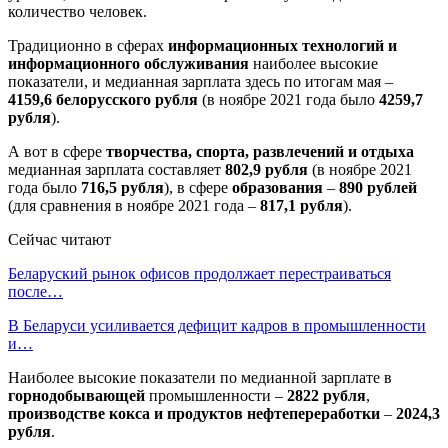
количество человек.
Традиционно в сферах
информационных технологий и
информационного обслуживания
наиболее высокие
показатели, и медианная зарплата здесь по итогам мая –
4159,6 белорусcкого рубля
(в ноябре 2021 года было
4259,7
рубля
).
А вот в сфере
творчества, спорта, развлечений и отдыха
медианная зарплата составляет
802,9 рубля
(в ноябре 2021
года было
716,5 рубля
), в сфере
образования
–
890 рублей
(для сравнения в ноябре 2021 года –
817,1 рубля
).
Сейчас читают
Беларуский рынок офисов продолжает перестраиваться
после…
В Беларуси усиливается дефицит кадров в промышленности
и…
Наиболее высокие показатели по медианной зарплате в
горнодобывающей
промышленности –
2822 рубля
,
производстве кокса и продуктов нефтепереработки
–
2024,3
рубля
.