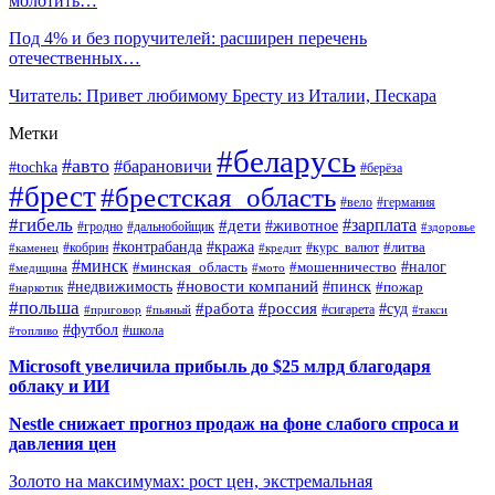
молотить…
Под 4% и без поручителей: расширен перечень
отечественных…
Читатель: Привет любимому Бресту из Италии, Пескара
Метки
#беларусь
#авто
#барановичи
#tochka
#берёза
#брест
#брестская_область
#вело
#германия
#гибель
#дети
#зарплата
#животное
#гродно
#дальнобойщик
#здоровье
#контрабанда
#кража
#кобрин
#курс_валют
#литва
#каменец
#кредит
#минск
#налог
#мошенничество
#минская_область
#медицина
#мото
#новости компаний
#недвижимость
#пинск
#пожар
#наркотик
#польша
#работа
#россия
#суд
#сигарета
#приговор
#пьяный
#такси
#футбол
#школа
#топливо
Microsoft увеличила прибыль до $25 млрд благодаря
облаку и ИИ
Nestle снижает прогноз продаж на фоне слабого спроса и
давления цен
Золото на максимумах: рост цен, экстремальная