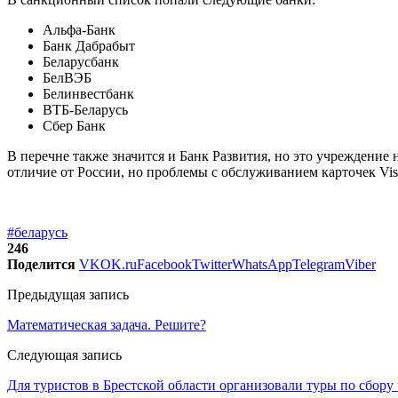
Альфа-Банк
Банк Дабрабыт
Беларусбанк
БелВЭБ
Белинвестбанк
ВТБ-Беларусь
Сбер Банк
В перечне также значится и Банк Развития, но это учреждение
отличие от России, но проблемы с обслуживанием карточек Vis
#беларусь
246
Поделится
VK
OK.ru
Facebook
Twitter
WhatsApp
Telegram
Viber
Предыдущая запись
Математическая задача. Решите?
Следующая запись
Для туристов в Брестской области организовали туры по сбору