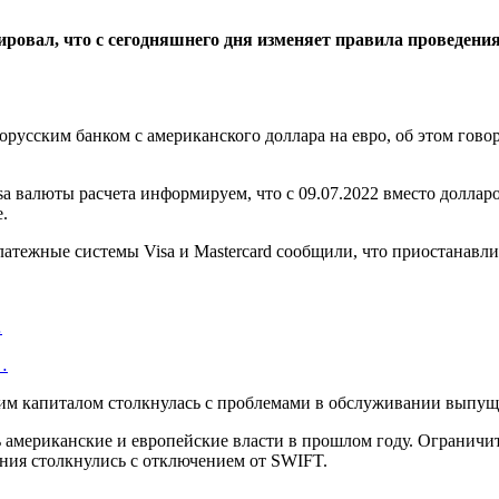
овал, что с сегодняшнего дня изменяет правила проведени
лорусским банком с американского доллара на евро, об этом го
sa валюты расчета информируем, что с 09.07.2022 вместо долла
.
латежные системы Visa и Mastercard сообщили, что приостанавл
…
…
ским капиталом столкнулась с проблемами в обслуживании выпущ
 американские и европейские власти в прошлом году. Ограничит
ния столкнулись с отключением от SWIFT.