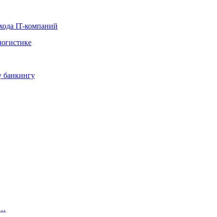
хода IT-компаний
логистике
у банкингу
е…