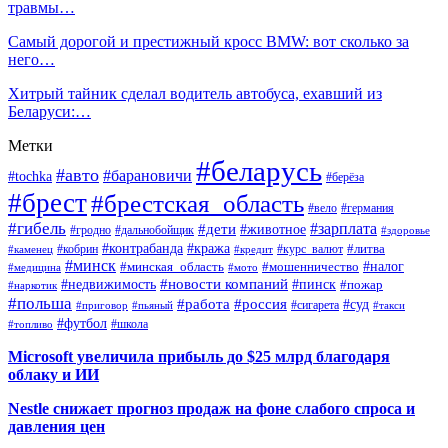
травмы…
Самый дорогой и престижный кросс BMW: вот сколько за
него…
Хитрый тайник сделал водитель автобуса, ехавший из
Беларуси:…
Метки
#беларусь
#авто
#барановичи
#tochka
#берёза
#брест
#брестская_область
#вело
#германия
#гибель
#дети
#зарплата
#животное
#гродно
#дальнобойщик
#здоровье
#контрабанда
#кража
#кобрин
#курс_валют
#литва
#каменец
#кредит
#минск
#налог
#мошенничество
#минская_область
#медицина
#мото
#новости компаний
#недвижимость
#пинск
#пожар
#наркотик
#польша
#работа
#россия
#суд
#сигарета
#приговор
#пьяный
#такси
#футбол
#школа
#топливо
Microsoft увеличила прибыль до $25 млрд благодаря
облаку и ИИ
Nestle снижает прогноз продаж на фоне слабого спроса и
давления цен