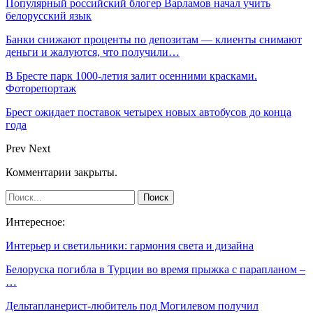
Популярный российский блогер Варламов начал учить
белорусский язык
Банки снижают проценты по депозитам — клиенты снимают
деньги и жалуются, что получили…
В Бресте парк 1000-летия залит осенними красками.
Фоторепортаж
Брест ожидает поставок четырех новых автобусов до конца
года
Prev
Next
Комментарии закрыты.
Интересное:
Интерьер и светильники: гармония света и дизайна
Белоруска погибла в Турции во время прыжка с парапланом –
…
Дельтапланерист-любитель под Могилевом получил