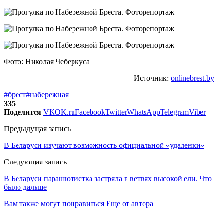
Фото: Николая Чеберкуса
Источник:
onlinebrest.by
#брест
#набережная
335
Поделится
VK
OK.ru
Facebook
Twitter
WhatsApp
Telegram
Viber
Предыдущая запись
В Беларуси изучают возможность официальной «удаленки»
Следующая запись
В Беларуси парашютистка застряла в ветвях высокой ели. Что
было дальше
Вам также могут понравиться
Еще от автора