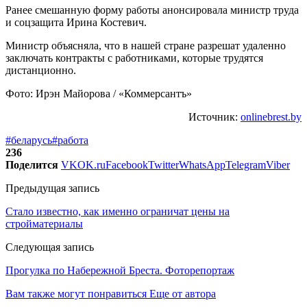
Ранее смешанную форму работы анонсировала министр труда
и соцзащита Ирина Костевич.
Министр объясняла, что в нашей стране разрешат удаленно
заключать контракты с работниками, которые трудятся
дистанционно.
Фото: Ирэн Майорова / «Коммерсантъ»
Источник:
onlinebrest.by
#беларусь
#работа
236
Поделится
VK
OK.ru
Facebook
Twitter
WhatsApp
Telegram
Viber
Предыдущая запись
Стало известно, как именно ограничат цены на
стройматериалы
Следующая запись
Прогулка по Набережной Бреста. Фоторепортаж
Вам также могут понравиться
Еще от автора