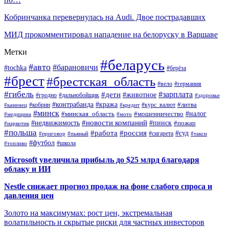
Кобринчанка перевернулась на Audi. Двое пострадавших
МИД прокомментировал нападение на белоруску в Варшаве
Метки
#беларусь
#авто
#барановичи
#tochka
#берёза
#брест
#брестская_область
#вело
#германия
#гибель
#дети
#зарплата
#животное
#гродно
#дальнобойщик
#здоровье
#контрабанда
#кража
#кобрин
#курс_валют
#литва
#каменец
#кредит
#минск
#налог
#мошенничество
#минская_область
#медицина
#мото
#новости компаний
#недвижимость
#пинск
#пожар
#наркотик
#польша
#работа
#россия
#суд
#сигарета
#приговор
#пьяный
#такси
#футбол
#школа
#топливо
Microsoft увеличила прибыль до $25 млрд благодаря
облаку и ИИ
Nestle снижает прогноз продаж на фоне слабого спроса и
давления цен
Золото на максимумах: рост цен, экстремальная
волатильность и скрытые риски для частных инвесторов