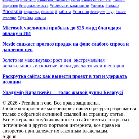
#новости компаний
#недвижимость
#пинск
#пожар
#наркотик
#польша
#работа
#россия
#суд
#сигарета
#приговор
#пьяный
#такси
#футбол
#школа
#топливо
Microsoft увеличила прибыль до $25 млрд благодаря
облаку и ИИ
Nestle снижает прогноз продаж на фоне слабого спроса и
давления цен
Золото на максимумах: рост цен, экстремальная
волатильность и скрытые риски для частных инвесторов
Раскрутка сайта: как вывести проект в топ и удержать
позиции
Уладзімір Караткевіч — голас жывой душы Беларусі
© 2026 - Premium n one. Все права защищены.
Любое копирование материалов с нашего ресурса разрешается
только с обратной активной ссылкой на страницу статьи.
Все материалы опубликованные на сайте взяты с открытых
источников и других порталов интернета, все права на
авторство принадлежат их законным владельцам.
Sign in