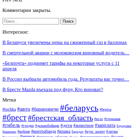
Комментарии закрыты.
Интересное:
В Беларуси увеличены цены на сжиженный газ в баллонах
В смертельной аварии с молоковозом виновный водитель…
«Белпочта» поднимет тарифы на некоторые услуги с 11
апреля
В России выбрали автомобиль года. Результаты вас точно…
В Бресте Mazda въехала под фуру. Кто виноват?
Метки
#беларусь
#авто
#барановичи
#tochka
#берёза
#брест
#брестская_область
#вело
#германия
#гибель
#дети
#зарплата
#животное
#гродно
#дальнобойщик
#здоровье
#контрабанда
#кража
#кобрин
#курс_валют
#литва
#каменец
#кредит
#минск
#налог
#мошенничество
#минская_область
#медицина
#мото