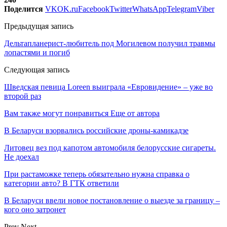
Поделится
VK
OK.ru
Facebook
Twitter
WhatsApp
Telegram
Viber
Предыдущая запись
Дельтапланерист-любитель под Могилевом получил травмы
лопастями и погиб
Следующая запись
Шведская певица Loreen выиграла «Евровидение» – уже во
второй раз
Вам также могут понравиться
Еще от автора
В Беларуси взорвались российские дроны-камикадзе
Литовец вез под капотом автомобиля белорусские сигареты.
Не доехал
При растаможке теперь обязательно нужна справка о
категории авто? В ГТК ответили
В Беларуси ввели новое постановление о выезде за границу –
кого оно затронет
Prev
Next