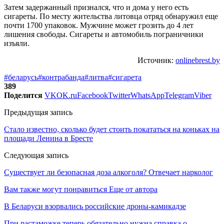
Затем задержанный признался, что и дома у него есть
сигареты. По месту жительства литовца отряд обнаружил еще
почти 1700 упаковок. Мужчине может грозить до 4 лет
лишения свободы. Сигареты и автомобиль пограничники
изъяли.
Источник:
onlinebrest.by
#беларусь
#контрабанда
#литва
#сигарета
389
Поделится
VK
OK.ru
Facebook
Twitter
WhatsApp
Telegram
Viber
Предыдущая запись
Стало известно, сколько будет стоить покататься на коньках на
площади Ленина в Бресте
Следующая запись
Существует ли безопасная доза алкоголя? Отвечает нарколог
Вам также могут понравиться
Еще от автора
В Беларуси взорвались российские дроны-камикадзе
При растаможке теперь обязательно нужна справка о