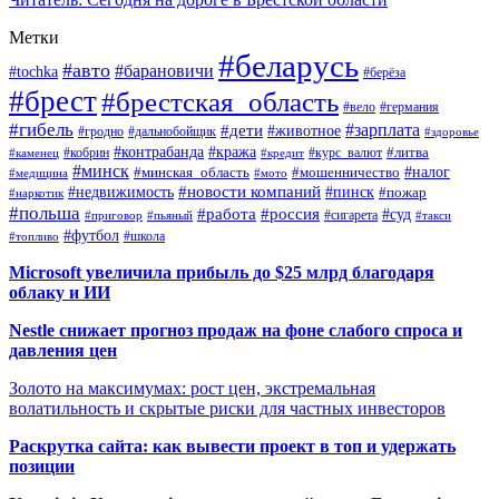
Метки
#беларусь
#авто
#барановичи
#tochka
#берёза
#брест
#брестская_область
#вело
#германия
#гибель
#дети
#зарплата
#животное
#гродно
#дальнобойщик
#здоровье
#контрабанда
#кража
#кобрин
#курс_валют
#литва
#каменец
#кредит
#минск
#налог
#мошенничество
#минская_область
#медицина
#мото
#новости компаний
#недвижимость
#пинск
#пожар
#наркотик
#польша
#работа
#россия
#суд
#сигарета
#приговор
#пьяный
#такси
#футбол
#школа
#топливо
Microsoft увеличила прибыль до $25 млрд благодаря
облаку и ИИ
Nestle снижает прогноз продаж на фоне слабого спроса и
давления цен
Золото на максимумах: рост цен, экстремальная
волатильность и скрытые риски для частных инвесторов
Раскрутка сайта: как вывести проект в топ и удержать
позиции