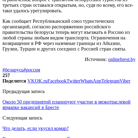
третьих стран оставался открытым, но, судя по всему, его все-
таки удалось урегулировать.
Как сообщает Республиканский союз туристических
организаций, согласно распоряжению российского
правительства белорусы теперь могут въезжать в Россию из
любой страны любым видом транспорта. Ограничения на
возвращение в РФ через наземные границы из Абхазии,
Грузии, Турции и других соседних с Россией стран сняты.
Источник:
onlinebrest.by
#беларусь
#россия
257
Поделится
VK
OK.ru
Facebook
Twitter
WhatsApp
Telegram
Viber
Предыдущая запись
Около 50 предприятий планируют участие в межотраслевой
ярмарке вакансий в Бресте
Следующая запись
Что делать, если укусил комар?