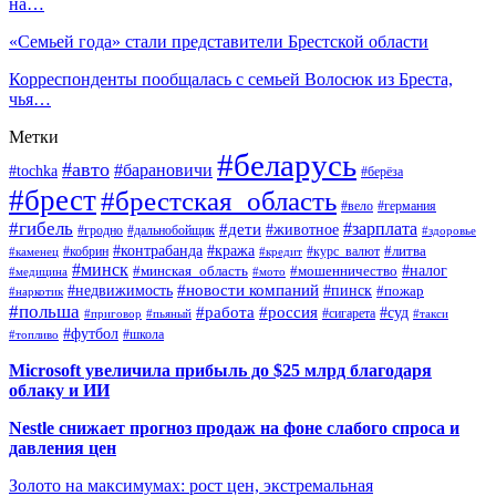
на…
«Семьей года» стали представители Брестской области
Корреспонденты пообщалась с семьей Волосюк из Бреста,
чья…
Метки
#беларусь
#авто
#барановичи
#tochka
#берёза
#брест
#брестская_область
#вело
#германия
#гибель
#дети
#зарплата
#животное
#гродно
#дальнобойщик
#здоровье
#контрабанда
#кража
#кобрин
#курс_валют
#литва
#каменец
#кредит
#минск
#налог
#мошенничество
#минская_область
#медицина
#мото
#новости компаний
#недвижимость
#пинск
#пожар
#наркотик
#польша
#работа
#россия
#суд
#сигарета
#приговор
#пьяный
#такси
#футбол
#школа
#топливо
Microsoft увеличила прибыль до $25 млрд благодаря
облаку и ИИ
Nestle снижает прогноз продаж на фоне слабого спроса и
давления цен
Золото на максимумах: рост цен, экстремальная