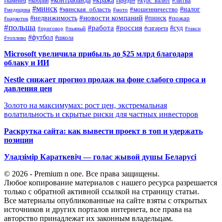
#контрабанда
#кража
#кобрин
#курс_валют
#литва
#каменец
#кредит
#минск
#налог
#мошенничество
#минская_область
#медицина
#мото
#новости компаний
#недвижимость
#пинск
#пожар
#наркотик
#польша
#работа
#россия
#суд
#сигарета
#приговор
#пьяный
#такси
#футбол
#школа
#топливо
Microsoft увеличила прибыль до $25 млрд благодаря
облаку и ИИ
Nestle снижает прогноз продаж на фоне слабого спроса и
давления цен
Золото на максимумах: рост цен, экстремальная
волатильность и скрытые риски для частных инвесторов
Раскрутка сайта: как вывести проект в топ и удержать
позиции
Уладзімір Караткевіч — голас жывой душы Беларусі
© 2026 - Premium n one. Все права защищены.
Любое копирование материалов с нашего ресурса разрешается
только с обратной активной ссылкой на страницу статьи.
Все материалы опубликованные на сайте взяты с открытых
источников и других порталов интернета, все права на
авторство принадлежат их законным владельцам.