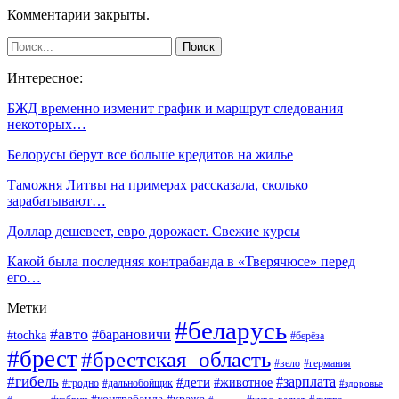
Комментарии закрыты.
Интересное:
БЖД временно изменит график и маршрут следования
некоторых…
Белорусы берут все больше кредитов на жилье
Таможня Литвы на примерах рассказала, сколько
зарабатывают…
Доллар дешевеет, евро дорожает. Свежие курсы
Какой была последняя контрабанда в «Тверячюсе» перед
его…
Метки
#беларусь
#авто
#барановичи
#tochka
#берёза
#брест
#брестская_область
#вело
#германия
#гибель
#дети
#зарплата
#животное
#гродно
#дальнобойщик
#здоровье