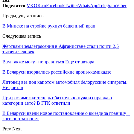
202
Поделится
VK
OK.ru
Facebook
Twitter
WhatsApp
Telegram
Viber
Предыдущая запись
В Минске на стройке рухнул башенный кран
Следующая запись
Жертвами землетрясения в Афганистане стали почти 2,5
тысячи человек
Вам также могут понравиться
Еще от автора
В Беларуси взорвались российские дроны-камикадзе
Литовец вез под капотом автомобиля белорусские сигареты.
Не доехал
При растаможке теперь обязательно нужна справка о
категории авто? В ГТК ответили
В Беларуси ввели новое постановление о выезде за границу –
кого оно затронет
Prev
Next