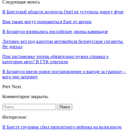
Следующая запись
В Брестской области водитель Opel не уступила дорогу фуре
Вам также могут понравиться
Еще от автора
В Беларуси взорвались российские дроны-камикадзе
Литовец вез под капотом автомобиля белорусские сигареты.
Не доехал
При растаможке теперь обязательно нужна справка о
категории авто? В ГТК ответили
В Беларуси ввели новое постановление о выезде за границу –
кого оно затронет
Prev
Next
Комментарии закрыты.
Интересное:
В Бресте грузовик сбил пятилетнего ребенка на велосипеде