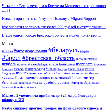
Читатель: Вчера вечером в Бресте на Мошенского произошло
ДТП
Новые горизонты: мой путь в Польшу с Migrant Support
Кто заплатил за техосмотр более 200 рублей и откуда такие…
В еще одном городе Брестской области может появиться…
Метки
#беларусь
#авто
#барановичи
#tochka
#берёза
#брест
#брестская_область
#вело
#германия
#гибель
#дети
#зарплата
#животное
#гродно
#дальнобойщик
#здоровье
#контрабанда
#кража
#кобрин
#курс_валют
#литва
#каменец
#кредит
#минск
#налог
#мошенничество
#минская_область
#медицина
#мото
#новости компаний
#недвижимость
#пинск
#пожар
#наркотик
#польша
#работа
#россия
#суд
#сигарета
#приговор
#пьяный
#такси
#футбол
#школа
#топливо
Microsoft увеличила прибыль до $25 млрд благодаря
облаку и ИИ
Nestle снижает прогноз продаж на фоне слабого спроса и