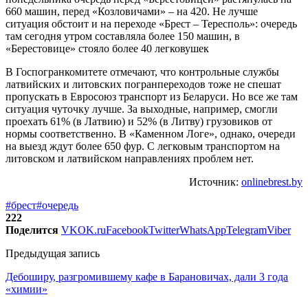
660 машин, перед «Козловичами» – на 420. Не лучше
ситуация обстоит и на переходе «Брест – Тересполь»: очередь
там сегодня утром составляла более 150 машин, в
«Берестовице» стояло более 40 легковушек
В Госпогранкомитете отмечают, что контрольные службы
латвийских и литовских погранпереходов тоже не спешат
пропускать в Евросоюз транспорт из Беларуси. Но все же там
ситуация чуточку лучше. За выходные, например, смогли
проехать 61% (в Латвию) и 52% (в Литву) грузовиков от
нормы соответственно. В «Каменном Логе», однако, очереди
на выезд ждут более 650 фур. С легковым транспортом на
литовском и латвийском направлениях проблем нет.
Источник:
onlinebrest.by
#брест
#очередь
222
Поделится
VK
OK.ru
Facebook
Twitter
WhatsApp
Telegram
Viber
Предыдущая запись
Дебоширу, разгромившему кафе в Барановичах, дали 3 года
«химии»